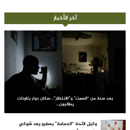
آخر الأخبار
بعد سنة من “الصمت” و”الانتظار”.. سكان دوار بتاونات
يطالبون…
وكيل لائحة “الحمامة” بصفرو يعد شوكي