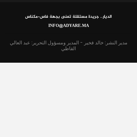
الديار.. جريدة مستقلة تعنى بجهة فاس-مكناس
INFO@ADYARE.MA
مدير النشر: خالد فخير - المدير ومسؤول التحرير: عبد العالي
القاطي