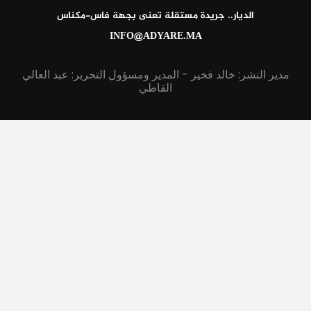
الديار.. جريدة مستقلة تعنى بجهة فاس-مكناس
INFO@ADYARE.MA
مدير النشر: خالد فخير - المدير ومسؤول التحرير: عبد العالي
القاطي