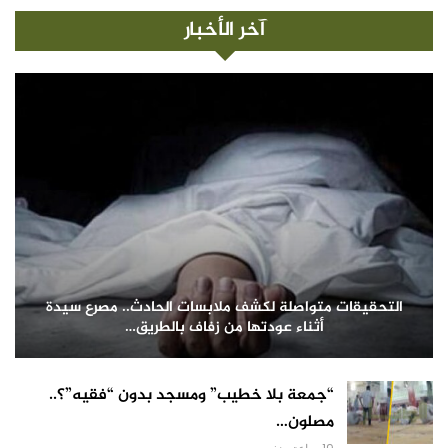
آخر الأخبار
التحقيقات متواصلة لكشف ملابسات الحادث.. مصرع سيدة
أثناء عودتها من زفاف بالطريق…
“جمعة بلا خطيب” ومسجد بدون “فقيه”؟..
مصلون…