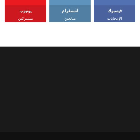
فيسبوك
انستغرام
يوتيوب
الإعجابات
متابعين
مشتركين