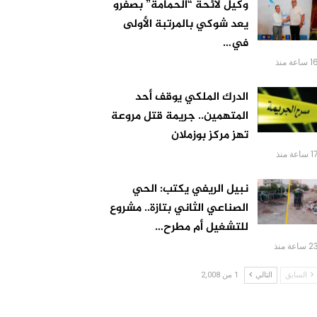
وكيل لائحة “الحمامة” بصفرو
يعد شوكي بالمرتبة الأولى
في…
 ساعة منذ
الدرك الملكي يوقف أحد
المتهمين.. جريمة قتل مروعة
تهز مركز بوزملان
 ساعة منذ
نبيل الريفي يكتب: الحي
الصناعي الثاني بتازة.. مشروع
للتشغيل أم مطرح…
 ساعة منذ
السابق
التالي
1 من 2,008