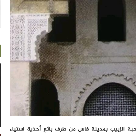
رحبة الزبيب بمدينة فاس من طرف بائع أحذية استياء