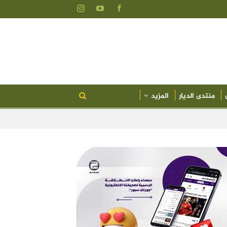
منتدى الديار
المزيد