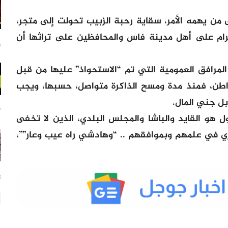
 من يهمه الأمر، سقاية رحبة الزبيب تحولت إلى متجر،
رام على أهل مدينة فاس والمحافظين على تراثها أن
16
لمرافق العمومية التي تم “الاستحواذ” عليها من قبل
اطن، فمنذ مدة ومسح الذاكرة متواصل، حسبها، ويجب
بل جني المال.
17
 هو القايد والباشا والمجلس البلدي، الذين لا تخفى
ي في علمهم وبموافقهم .. “وهادشي راه عيب وعار””،
23