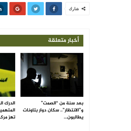
شارك
أخبار متعلقة
بعد سنة من “الصمت”
الدرك ا
و”الانتظار”.. سكان دوار بتاونات
المتهمين
يطالبون…
تهز مركز