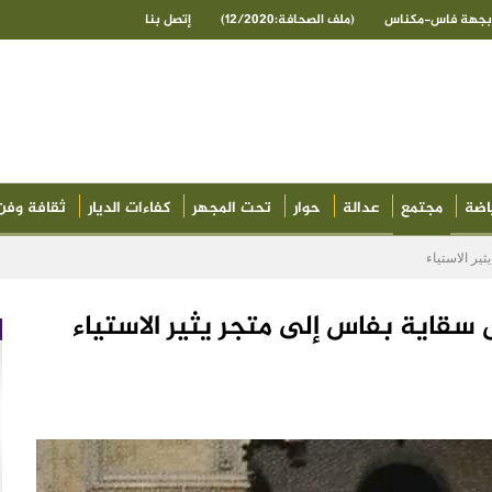
ى بجهة فاس-مكناس
(ملف الصحافة:12/2020)
إتصل بنا
اضة
مجتمع
عدالة
حوار
تحت المجهر
كفاءات الديار
ثقافة وفن
ير الاستياء
 سقاية بفاس إلى متجر يثير الاستياء