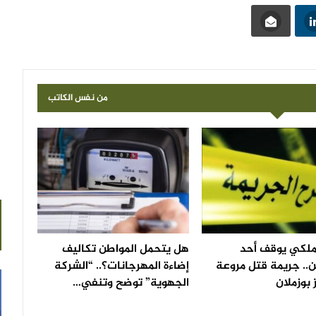
من نفس الكاتب
لملكي يوقف أحد
هل يتحمل المواطن تكاليف
.. جريمة قتل مروعة
إضاءة المهرجانات؟.. “الشركة
 بوزملان
الجهوية” توضح وتنفي…