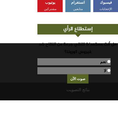
فيسبوك
انستغرام
يوتيوب
الإعجابات
متابعين
مشتركين
إستطلاع الرأي
هل أنت مستعد/ة لتلقي جرعة من اللقاح ضد
فيروس كورونا؟
نعم
لا
نتائج التصويت