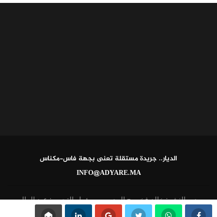
الديار.. جريدة مستقلة تعنى بجهة فاس-مكناس
INFO@ADYARE.MA
مدير النشر: خالد فخير - المدير ومسؤول التحرير: عبد العالي
القاطي