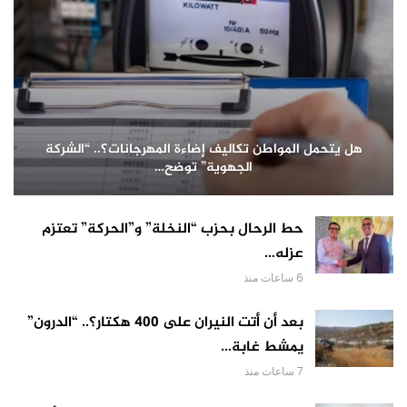
هل يتحمل المواطن تكاليف إضاءة المهرجانات؟.. “الشركة
الجهوية” توضح…
حط الرحال بحزب “النخلة” و”الحركة” تعتزم
عزله…
6 ساعات منذ
بعد أن أتت النيران على 400 هكتار؟.. “الدرون”
يمشط غابة…
7 ساعات منذ