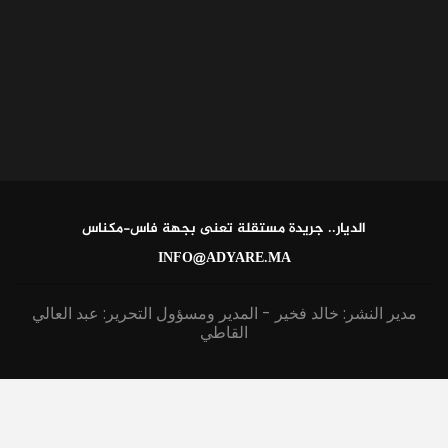
الديار.. جريدة مستقلة تعنى بجهة فاس-مكناس
INFO@ADYARE.MA
مدير النشر: خالد فخير - المدير ومسؤول التحرير: عبد العالي
القاطي