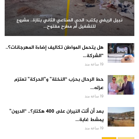
نبيل الريفي يكتب: الحي الصناعي الثاني بتازة.. مشروع
للتشغيل أم مطرح مفتوح…
هل يتحمل المواطن تكاليف إضاءة المهرجانات؟..
“الشركة…
19 ساعة منذ
حط الرحال بحزب “النخلة” و”الحركة” تعتزم
عزله…
19 ساعة منذ
بعد أن أتت النيران على 400 هكتار؟.. “الدرون”
يمشط غابة…
19 ساعة منذ