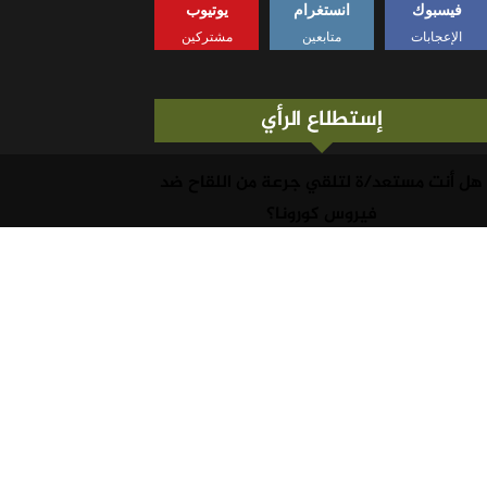
فيسبوك
انستغرام
يوتيوب
الإعجابات
متابعين
مشتركين
إستطلاع الرأي
هل أنت مستعد/ة لتلقي جرعة من اللقاح ضد
فيروس كورونا؟
نعم
لا
نتائج التصويت