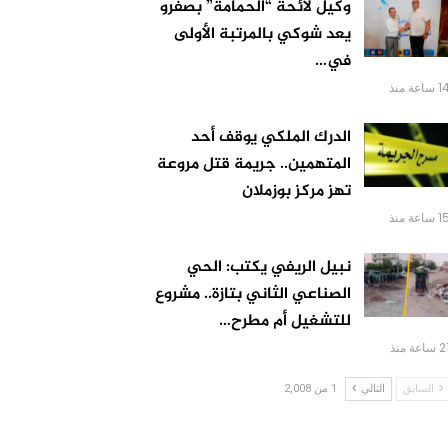
وكيل لائحة “الحمامة” بصفرو
يعد شوكي بالمرتبة الأولى
في…
 ساعة منذ
الدرك الملكي يوقف أحد
المتهمين.. جريمة قتل مروعة
تهز مركز بوزملان
 ساعة منذ
نبيل الريفي يكتب: الحي
الصناعي الثاني بتازة.. مشروع
للتشغيل أم مطرح…
 ساعة منذ
السابق
التالي
1 من 2,008