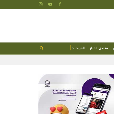
منتدى الديار
المزيد