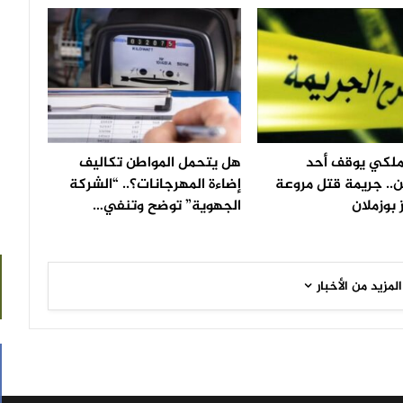
لملكي يوقف أحد
هل يتحمل المواطن تكاليف
.. جريمة قتل مروعة
إضاءة المهرجانات؟.. “الشركة
 بوزملان
الجهوية” توضح وتنفي…
المزيد من الأخبار