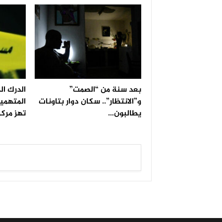
بعد سنة من “الصمت”
الدرك ا
و”الانتظار”.. سكان دوار بتاونات
المتهمين
يطالبون…
تهز مركز