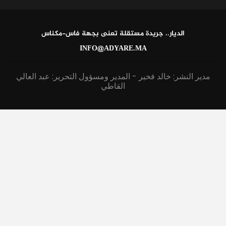
الديار.. جريدة مستقلة تعنى بجهة فاس-مكناس
INFO@ADYARE.MA
مدير النشر: خالد فخير - المدير ومسؤول التحرير: عبد العالي
القاطي