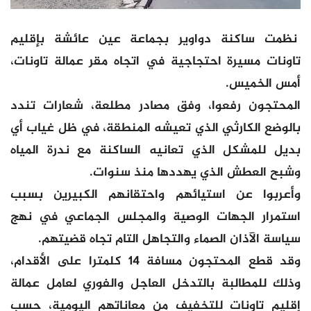
نظمت ساكنة دواوير بجماعة عين عائشة بإقليم
تاونات مسيرة احتجاجية في اتجاه مقر عمالة تاونات،
أمس الخميس.
المحتجون رفعوا، وفق مصادر مطلعة، شعارات تندد
بالوضع الكارثي الذي تعيشه المنطقة، في ظل غياب أي
بديل للمشكل الذي تعانيه الساكنة مع ندرة المياه
وشبح العطش الذي يهددها منذ سنوات.
وأعربوا عن استيائهم واحتقانهم الكبيرين بسبب
استمرار الجهات الوصية والمجلس الجماعي في نهج
سياسة الآذان الصماء والتجاهل التام تجاه قضيتهم.
وقد قطع المحتجون مسافة 14 كلمترا على الأقدام،
وذلك للمطالبة بالتدخل العاجل والفوري لعامل عمالة
إقليم تاونات للتخفيف من معاناتهم اليومية، حسب