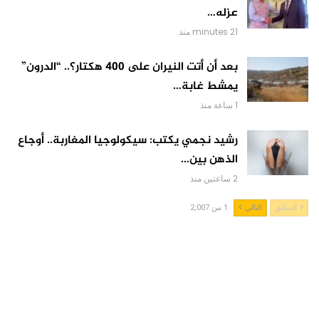
عزله…
21 minutes منذ
بعد أن أتت النيران على 400 هكتار؟.. “الدرون”
يمشط غابة…
1 ساعة منذ
رشيد نجمي يكتب: سيكولوجيا المغاربة.. أوجاع
الذهن بين…
2 ساعتين منذ
السابق
التالي
1 من 2,007