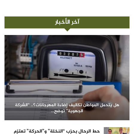
آخر الأخبار
هل يتحمل المواطن تكاليف إضاءة المهرجانات؟.. “الشركة
الجهوية” توضح…
حط الرحال بحزب “النخلة” و”الحركة” تعتزم