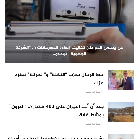
هل يتحمل المواطن تكاليف إضاءة المهرجانات؟.. “الشركة
الجهوية” توضح…
حط الرحال بحزب “النخلة” و”الحركة” تعتزم
عزله…
11 ساعة منذ
بعد أن أتت النيران على 400 هكتار؟.. “الدرون”
يمشط غابة…
11 ساعة منذ
رشيد نجمي يكتب: سيكولوجيا المغاربة.. أوجاع