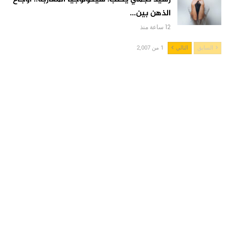
الذهن بين…
12 ساعة منذ
السابق
التالي
1 من 2,007