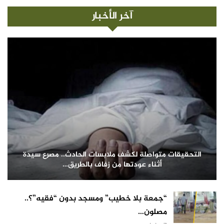
آخر الأخبار
التحقيقات متواصلة لكشف ملابسات الحادث.. مصرع سيدة
أثناء عودتها من زفاف بالطريق…
“جمعة بلا خطيب” ومسجد بدون “فقيه”؟..
مصلون…