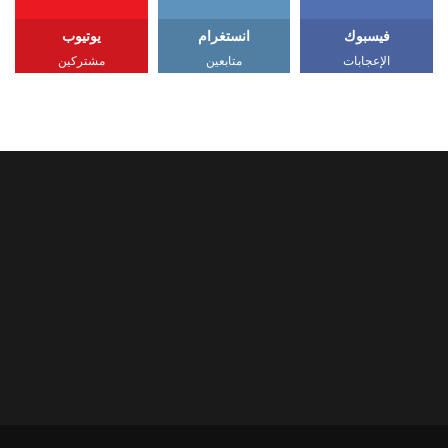
فيسبوك
انستغرام
يوتيوب
الإعجابات
متابعين
مشتركين