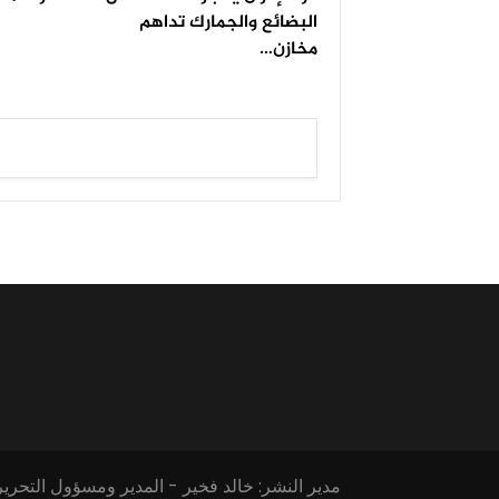
البضائع والجمارك تداهم
مخازن…
مدير النشر: خالد فخير - المدير ومسؤول التحرير