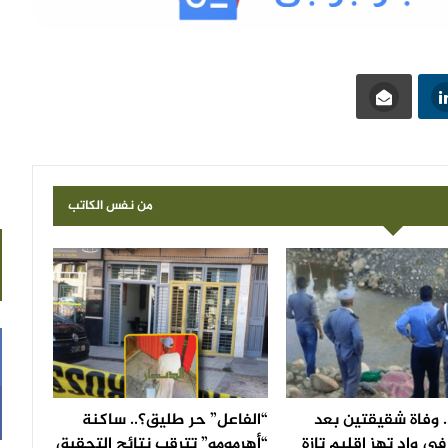
من نفس الكاتب
 وفاة شقيقتين بعد
“الفاعل” حر طليق؟.. ساكنة
ي واد تهز إقليم تازة
“أهرمومو” تترقب نتائج التحقيق