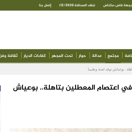
ى بجهة فاس-مكناس
(ملف الصحافة:12/2020)
إتصل بنا
اضة
مجتمع
عدالة
حوار
تحت المجهر
كفاءات الديار
ثقافة وفن
لة.. بوعياش توفد لجنة وطبيبا
 في اعتصام المعطلين بتاهلة.. بوعياش