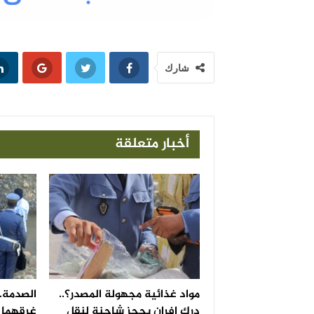
شارك
أخبار متعلقة
مواد غذائية مجهولة المصدر؟..
الصدمة..
درك إفران يحجز شاحنة لنقل
غرقهما ف