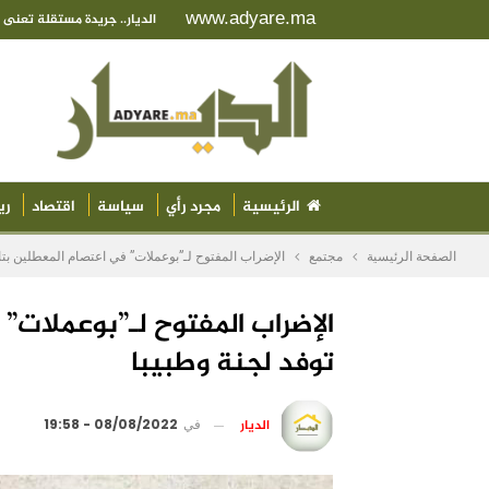
www.adyare.ma
الديار.. جريدة مستقلة تعن
الرئيسية
مجرد رأي
سياسة
اقتصاد
ري
الصفحة الرئيسية
مجتمع
الإضراب المفتوح لـ”بوعملات” في اعتصام المعطلين بتاه
الإضراب المفتوح لـ”بوعملات”
توفد لجنة وطبيبا
الديار
في
08/08/2022 - 19:58