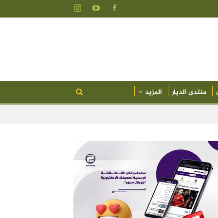
منتدى الديار
المزيد