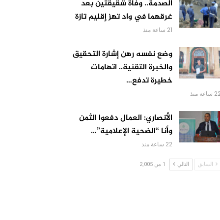
الصدمة.. وفاة شقيقتين بعد
غرقهما في واد تهز إقليم تازة
21 ساعة منذ
وضع نفسه رهن إشارة التحقيق
والخبرة التقنية.. اتهامات
خطيرة تدفع…
 ساعة منذ
الأنصاري: العمال دفعوا الثمن
وأنا “الضحية الإعلامية”…
22 ساعة منذ
السابق
التالي
1 من 2,005