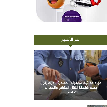
آخر الأخبار
مواد غذائية مجهولة المصدر؟.. درك إفران
يحجز شاحنة لنقل البضائع والجمارك
تداهم…