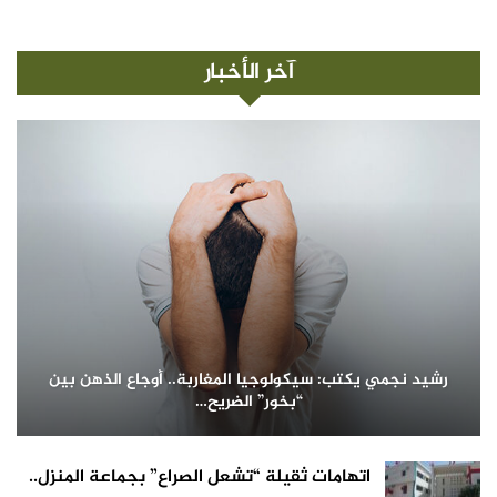
آخر الأخبار
رشيد نجمي يكتب: سيكولوجيا المغاربة.. أوجاع الذهن بين
“بخور” الضريح…
اتهامات ثقيلة “تشعل الصراع” بجماعة المنزل..