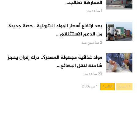
المعارضة تطالب…
1 ساعة منذ
بعد ارتفاع أسعار المواد البترولية.. حصة جديدة
من الدعم الاستثنائي…
2 ساعتين منذ
مواد غذائية مجهولة المصدر؟.. درك إفران يحجز
شاحنة لنقل البضائع…
23 ساعة منذ
السابق
التالي
1 من 2,006