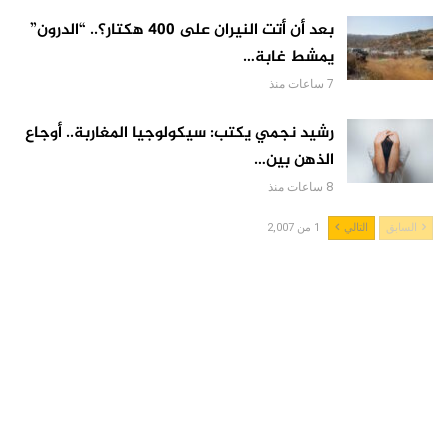
بعد أن أتت النيران على 400 هكتار؟.. “الدرون”
يمشط غابة…
7 ساعات منذ
رشيد نجمي يكتب: سيكولوجيا المغاربة.. أوجاع
الذهن بين…
8 ساعات منذ
السابق
التالي
1 من 2,007