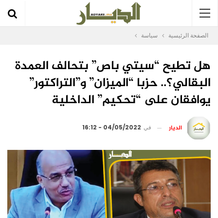
الصفحة الرئيسية
سياسة
هل تطيح “سيتي باص” بتحالف العمدة
البقالي؟.. حزبا “الميزان” و”التراكتور”
يوافقان على “تحكيم” الداخلية
الديار
في
04/05/2022 - 16:12