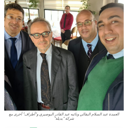
العمدة عبد السلام البقالي ونائبه عبد القادر البوصيري و”أطراف” أخرى مع
شركة “بديلة”