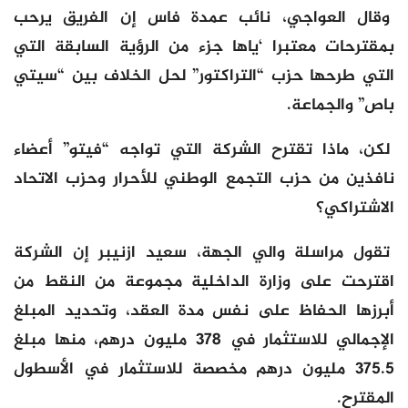
وقال العواجي، نائب عمدة فاس إن الفريق يرحب
بمقترحات معتبرا ‘ياها جزء من الرؤية السابقة التي
التي طرحها حزب “التراكتور” لحل الخلاف بين “سيتي
باص” والجماعة.
لكن، ماذا تقترح الشركة التي تواجه “فيتو” أعضاء
نافذين من حزب التجمع الوطني للأحرار وحزب الاتحاد
الاشتراكي؟
تقول مراسلة والي الجهة، سعيد ازنيبر إن الشركة
اقترحت على وزارة الداخلية مجموعة من النقط من
أبرزها الحفاظ على نفس مدة العقد، وتحديد المبلغ
الإجمالي للاستثمار في 378 مليون درهم، منها مبلغ
375.5 مليون درهم مخصصة للاستثمار في الأسطول
المقترح.