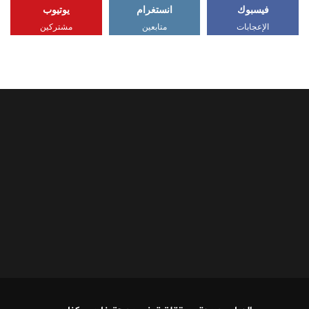
فيسبوك
انستغرام
يوتيوب
الإعجابات
متابعين
مشتركين