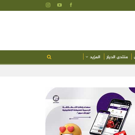
منتدى الديار
المزيد