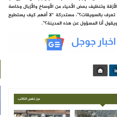
اﻷزقة وتنظيف بعض اﻷحياء من اﻷوساخ واﻷزبال وخاصة
 تعرف بالسويقات؟”، مستدركة “لا أفهم كيف يستطيع
يقول أنا المسؤول عن هذه المدينة؟”.
من نفس الكاتب