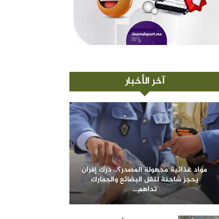
آخر الأخبار
مواد غذائية مجهولة المصدر؟.. درك إفران
يحجز شاحنة لنقل البضائع والجمارك
تداهم…