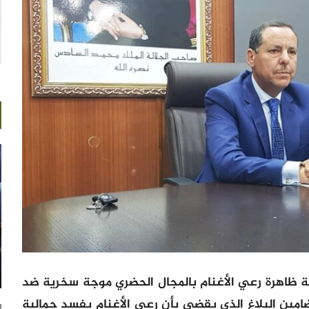
ة ظاهرة رعي الأغنام بالمجال الحضري موجة سخرية ضد
مين البلاغ الذي يقضي بأن رعي الأغنام يفسد جمالية