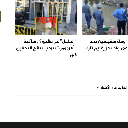
 وفاة شقيقتين بعد
“الفاعل” حر طليق؟.. ساكنة
ي واد تهز إقليم تازة
“أهرمومو” تترقب نتائج التحقيق
في…
المزيد من الأخبار