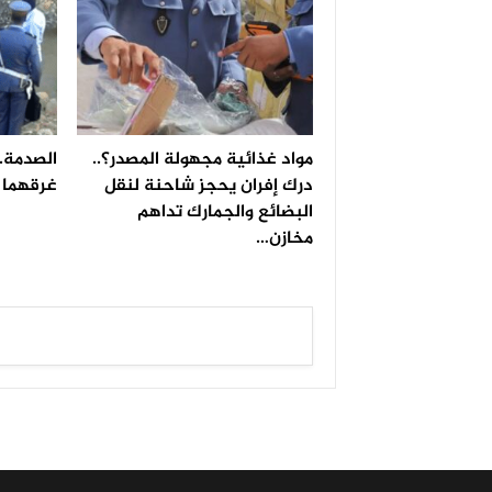
مواد غذائية مجهولة المصدر؟..
الصدمة..
درك إفران يحجز شاحنة لنقل
غرقهما ف
البضائع والجمارك تداهم
مخازن…