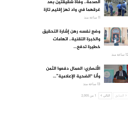
الصدمة.. وفاة شقيقتين بعد
غرقهما في واد تهز إقليم تازة
11 ساعة منذ
وضع نفسه رهن إشارة التحقيق
والخبرة التقنية.. اتهامات
خطيرة تدفع…
 ساعة منذ
الأنصاري: العمال دفعوا الثمن
وأنا “الضحية الإعلامية”…
13 ساعة منذ
السابق
التالي
1 من 2,005