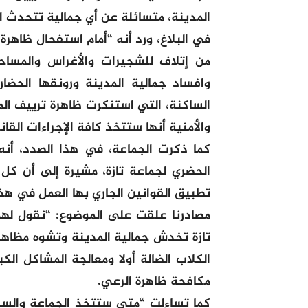
المدينة، متسائلة عن أي جمالية تتحدث ا
في البلاغ، ورد أنه “أمام استفحال ظاهرة
من إتلاف للشجيرات والأغراس والمساح
وافساد جمالية المدينة ورونقها الحض
الساكنة، التي استنكرت ظاهرة ترييف الم
والأمنية أنها ستتخذ كافة الإجراءات القا
كما ذكرت الجماعة، في هذا الصدد، أنه 
الحضري لجماعة تازة، مشيرة إلى أن ك
تطبيق القوانين الجاري بها العمل في هذا 
مصادرنا علقت على الموضوع: “نقول لهم
تازة تخدش جمالية المدينة وتشوه مظاهره
الكلاب الضالة أولا ومعالجة المشاكل ال
مكافحة ظاهرة الرعي.
كما تساءلت “متى ستتخذ الجماعة والسلط