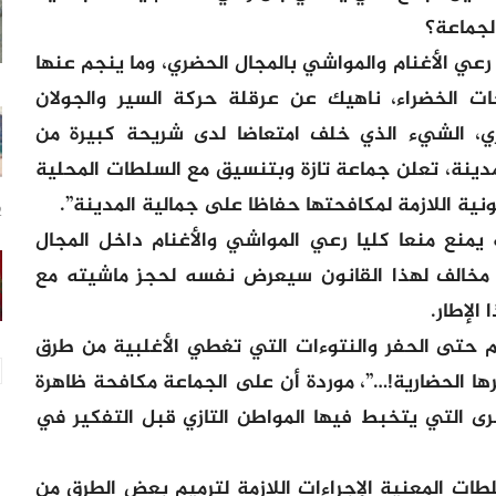
لجماعة؟
 رعي الأغنام والمواشي بالمجال الحضري، وما ينجم عنها
ات الخضراء، ناهيك عن عرقلة حركة السير والجولان
اري، الشيء الذي خلف امتعاضا لدى شريحة كبيرة من
دينة، تعلن جماعة تازة وبتنسيق مع السلطات المحلية
نونية اللازمة لمكافحتها حفاظا على جمالية المدينة”.
12
يمنع منعا كليا رعي المواشي والأغنام داخل المجال
ل مخالف لهذا القانون سيعرض نفسه لحجز ماشيته مع
الإطار.
 حتى الحفر والنتوءات التي تغطي الأغلبية من طرق
ا الحضارية!…”، موردة أن على الجماعة مكافحة ظاهرة
كبرى التي يتخبط فيها المواطن التازي قبل التفكير في
ات المعنية الإجراءات اللازمة لترميم بعض الطرق من