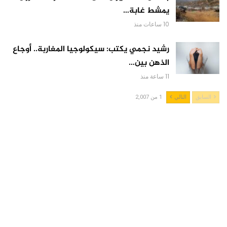
يمشط غابة…
10 ساعات منذ
رشيد نجمي يكتب: سيكولوجيا المغاربة.. أوجاع
الذهن بين…
11 ساعة منذ
السابق
التالي
1 من 2,007