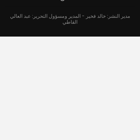
مدير النشر: خالد فخير - المدير ومسؤول التحرير: عبد العالي
القاطي