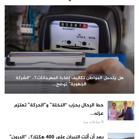
هل يتحمل المواطن تكاليف إضاءة المهرجانات؟.. “الشركة
الجهوية” توضح…
حط الرحال بحزب “النخلة” و”الحركة” تعتزم
عزله…
9 ساعات منذ
بعد أن أتت النيران على 400 هكتار؟.. “الدرون”