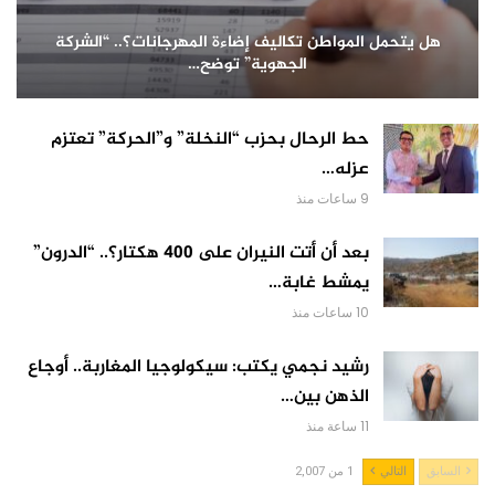
هل يتحمل المواطن تكاليف إضاءة المهرجانات؟.. “الشركة
الجهوية” توضح…
حط الرحال بحزب “النخلة” و”الحركة” تعتزم
عزله…
9 ساعات منذ
بعد أن أتت النيران على 400 هكتار؟.. “الدرون”
يمشط غابة…
10 ساعات منذ
رشيد نجمي يكتب: سيكولوجيا المغاربة.. أوجاع
الذهن بين…
11 ساعة منذ
السابق
التالي
1 من 2,007