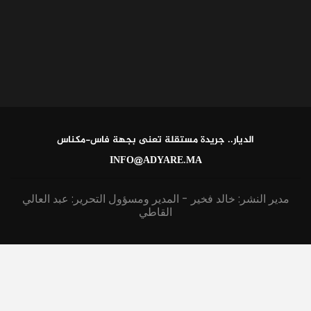
الديار.. جريدة مستقلة تعنى بجهة فاس-مكناس
INFO@ADYARE.MA
مدير النشر: خالد فخير - المدير ومسؤول التحرير: عبد العالي
القاطي