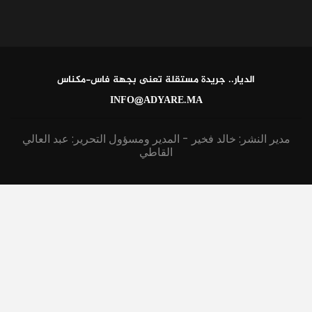
الديار.. جريدة مستقلة تعنى بجهة فاس-مكناس
INFO@ADYARE.MA
مدير النشر: خالد فخير - المدير ومسؤول التحرير: عبد العالي
القاطي