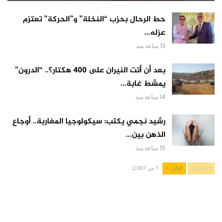
حط الرحال بحزب “النخلة” و”الحركة” تعتزم
عزله…
13 ساعة منذ
بعد أن أتت النيران على 400 هكتار؟.. “الدرون”
يمشط غابة…
14 ساعة منذ
رشيد نجمي يكتب: سيكولوجيا المغاربة.. أوجاع
الذهن بين…
15 ساعة منذ
السابق
التالي
1 من 2,007