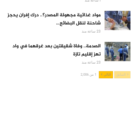
1 ساعة منذ
مواد غذائية مجهولة المصدر؟.. درك إفران يحجز
شاحنة لنقل البضائع…
23 ساعة منذ
الصدمة.. وفاة شقيقتين بعد غرقهما في واد
تهز إقليم تازة
23 ساعة منذ
السابق
التالي
1 من 2,006