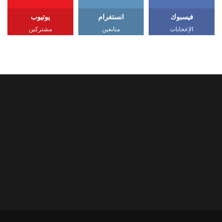
فيسبوك
انستغرام
يوتيوب
الإعجابات
متابعين
مشتركين