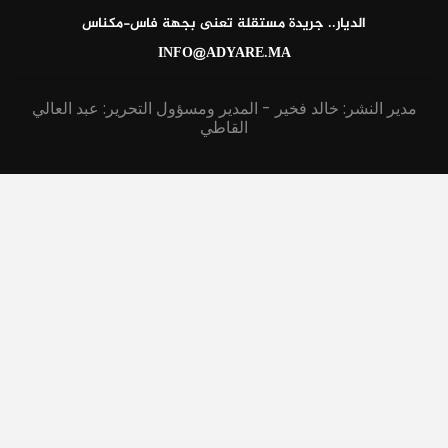
الديار.. جريدة مستقلة تعنى بجهة فاس-مكناس
INFO@ADYARE.MA
مدير النشر: خالد فخير - المدير ومسؤول التحرير: عبد العالي
القاطي