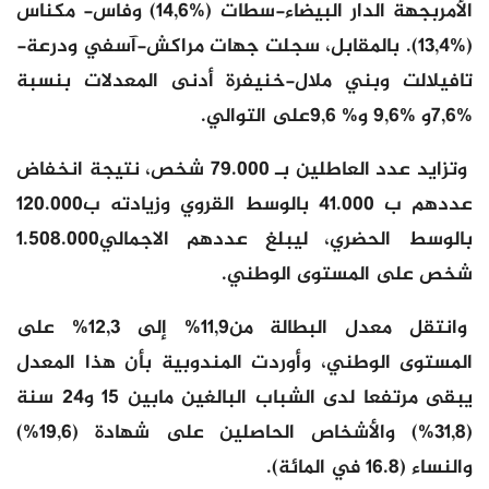
الأمربجهة الدار البيضاء-سطات (%14,6) وفاس- مكناس
(%13,4). بالمقابل، سجلت جهات مراكش-آسفي ودرعة-
تافيلالت وبني ملال-خنيفرة أدنى المعدلات بنسبة
%7,6و %9,6 و% 9,6على التوالي.
وتزايد عدد العاطلين بـ 79.000 شخص، نتيجة انخفاض
عددهم ب 41.000 بالوسط القروي وزيادته ب120.000
بالوسط الحضري، ليبلغ عددهم الاجمالي1.508.000
شخص على المستوى الوطني.
وانتقل معدل البطالة من11,9% إلى 12,3% على
المستوى الوطني، وأوردت المندوبية بأن هذا المعدل
يبقى مرتفعا لدى الشباب البالغين مابين 15 و24 سنة
(31,8%) والأشخاص الحاصلين على شهادة (19,6%)
والنساء (16.8 في المائة).