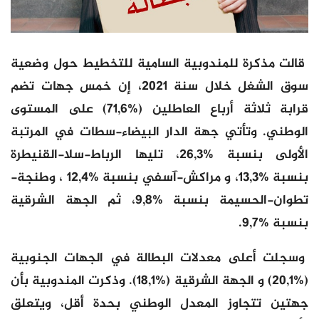
قالت مذكرة للمندوبية السامية للتخطيط حول وضعية
سوق الشغل خلال سنة 2021، إن خمس جهات تضم
قرابة ثلاثة أرباع العاطلين (%71,6) على المستوى
الوطني. وتأتي جهة الدار البيضاء-سطات في المرتبة
الأولى بنسبة %26,3، تليها الرباط-سلا-القنيطرة
بنسبة %13,3، و مراكش-آسفي بنسبة %12,4 ، وطنجة-
تطوان-الحسيمة بنسبة %9,8، ثم الجهة الشرقية
بنسبة %9,7.
وسجلت أعلى معدلات البطالة في الجهات الجنوبية
(%20,1) و الجهة الشرقية (%18,1). وذكرت المندوبية بأن
جهتين تتجاوز المعدل الوطني بحدة أقل، ويتعلق