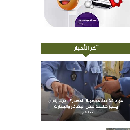
آخر الأخبار
مواد غذائية مجهولة المصدر؟.. درك إفران
يحجز شاحنة لنقل البضائع والجمارك
تداهم…