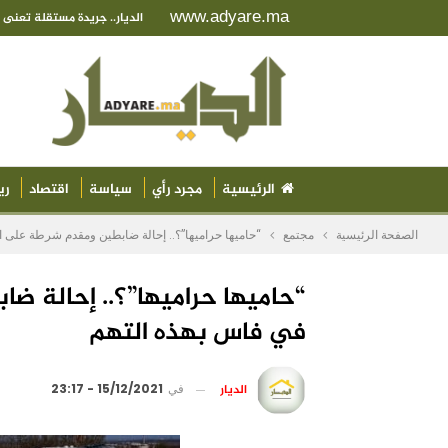
www.adyare.ma
الديار.. جريدة مستقلة تعن
الرئيسية
مجرد رأي
سياسة
اقتصاد
ري
الصفحة الرئيسية
مجتمع
“حاميها حراميها”؟.. إحالة ضابطين ومقدم شرطة على ال
“حاميها حراميها”؟.. إحالة ض
في فاس بهذه التهم
الديار
في
15/12/2021 - 23:17