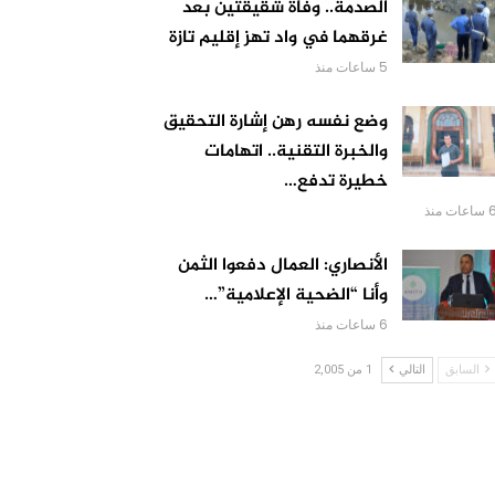
الصدمة.. وفاة شقيقتين بعد
غرقهما في واد تهز إقليم تازة
5 ساعات منذ
وضع نفسه رهن إشارة التحقيق
والخبرة التقنية.. اتهامات
خطيرة تدفع…
اعات منذ
الأنصاري: العمال دفعوا الثمن
وأنا “الضحية الإعلامية”…
6 ساعات منذ
السابق
التالي
1 من 2,005