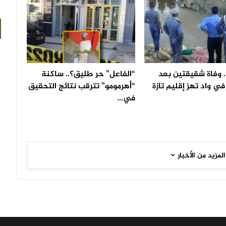
 وفاة شقيقتين بعد
“الفاعل” حر طليق؟.. ساكنة
ي واد تهز إقليم تازة
“أهرمومو” تترقب نتائج التحقيق
في…
المزيد من الأخبار