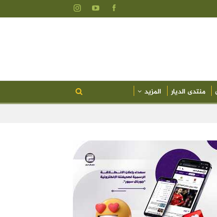
منتدى الديار
المزيد