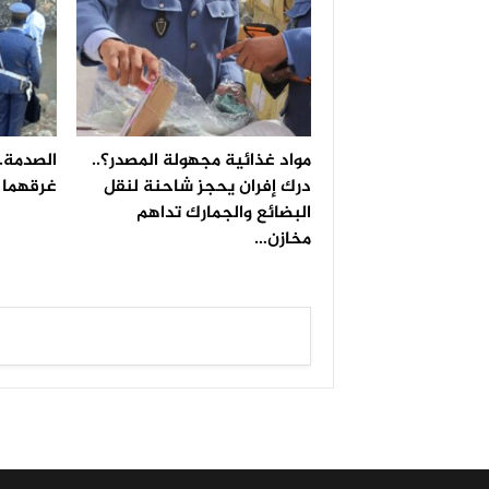
مواد غذائية مجهولة المصدر؟..
الصدمة..
درك إفران يحجز شاحنة لنقل
غرقهما ف
البضائع والجمارك تداهم
مخازن…