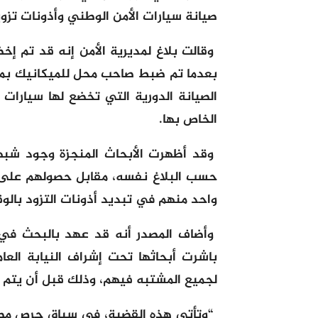
صيانة سيارات الأمن الوطني وأذونات تزوي
وقالت بلاغ لمديرية الأمن إنه
قد تم إخض
بعدما تم ضبط صاحب محل للميكانيك بم
الصيانة الدورية التي تخضع لها سيارات
الخاص بها.
وقد أظهرت الأبحاث المنجزة وجود شب
حسب البلاغ نفسه، مقابل حصولهم على م
واحد منهم في تبديد أذونات التزود بالو
وأضاف المصدر أنه قد عهد بالبحث في 
باشرت أبحاثها تحت إشراف النيابة العام
لجميع المشتبه فيهم، وذلك قبل أن يتم تق
“وتأتي هذه القضية، في سياق حرص مصال