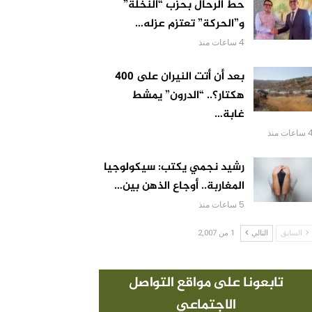
حط الرحال بحزب “النخلة”
و”الحركة” تعتزم عزله…
4 ساعات منذ
بعد أن أتت النيران على 400
هكتار؟.. “الدرون” يمشط
غابة…
اعات منذ
رشيد نجمي يكتب: سيكولوجيا
المغاربة.. أوجاع الذهن بين…
5 ساعات منذ
السابق
التالي
1 من 2,007
تابعونا على مواقع التواصل
الاجتماعي