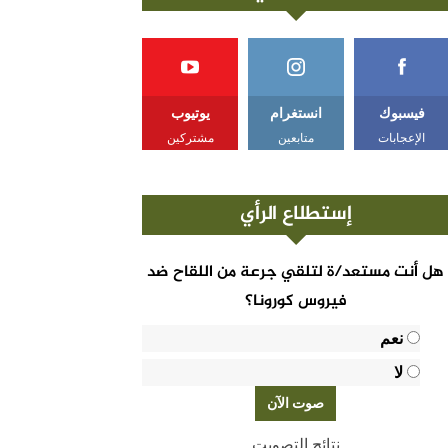
فيسبوك
انستغرام
يوتيوب
الإعجابات
متابعين
مشتركين
إستطلاع الرأي
هل أنت مستعد/ة لتلقي جرعة من اللقاح ضد
فيروس كورونا؟
نعم
لا
نتائج التصويت