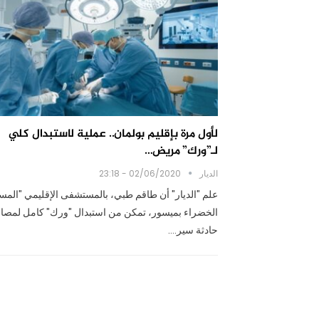
لأول مرة بإقليم بولمان.. عملية لاستبدال كلي
لـ”ورك” مريض…
الديار
02/06/2020 - 23:18
علم "الديار" أن طاقم طبي، بالمستشفى الإقليمي "المس
الخضراء بميسور، تمكن من استبدال "ورك" كامل لمص
حادثة سير.…