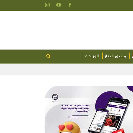
منتدى الديار
المزيد