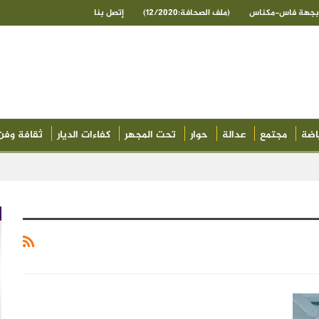
ى بجهة فاس-مكناس
(ملف الصحافة:12/2020)
إتصل بنا
اضة
مجتمع
عدالة
حوار
تحت المجهر
كفاءات الديار
ثقافة وفن