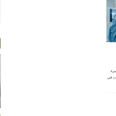
يرة
اب في