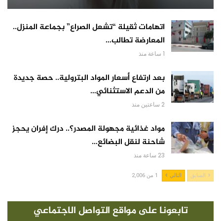
اتهامات ثقيلة “تشعل الصراع” بجماعة المنزل..
المعارضة تطالب…
1 ساعة منذ
بعد ارتفاع أسعار المواد البترولية.. حصة جديدة
من الدعم الاستثنائي…
2 ساعتين منذ
مواد غذائية مجهولة المصدر؟.. درك إفران يحجز
شاحنة لنقل البضائع…
23 ساعة منذ
السابق
التالي
1 من 2,006
تابعونا على مواقع التواصل الاجتماعي