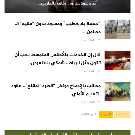
أثناء عودتها من زفاف بالطريق…
“جمعة بلا خطيب” ومسجد بدون “فقيه”؟..
مصلون…
5 ساعات منذ
قال إن الخدمات بالأطلس المتوسط يجب أن
تكون مثل الرباط.. شوكي يستعرض…
6 ساعات منذ
مطالب بالإدماج ورفض “الطرد المقنع”.. عقود
التعليم الأولي…
6 ساعات منذ
السابق
التالي
1 من 2,009