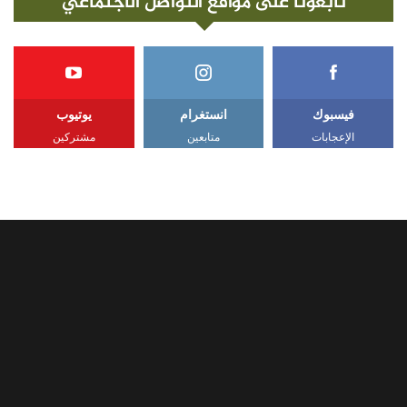
تابعونا على مواقع التواصل الاجتماعي
فيسبوك
انستغرام
يوتيوب
الإعجابات
متابعين
مشتركين