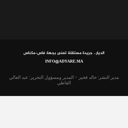
الديار.. جريدة مستقلة تعنى بجهة فاس-مكناس
INFO@ADYARE.MA
مدير النشر: خالد فخير - المدير ومسؤول التحرير: عبد العالي
القاطي