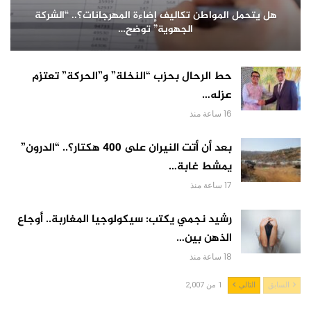
هل يتحمل المواطن تكاليف إضاءة المهرجانات؟.. “الشركة
الجهوية” توضح…
حط الرحال بحزب “النخلة” و”الحركة” تعتزم
عزله…
16 ساعة منذ
بعد أن أتت النيران على 400 هكتار؟.. “الدرون”
يمشط غابة…
17 ساعة منذ
رشيد نجمي يكتب: سيكولوجيا المغاربة.. أوجاع
الذهن بين…
18 ساعة منذ
السابق
التالي
1 من 2,007