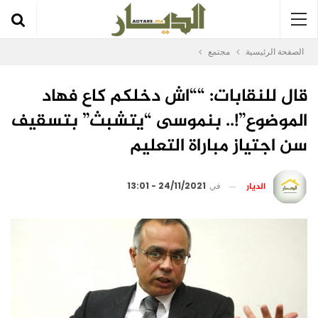
الصفحة الرئيسية
مجتمع
قال للنقابات: ““اش دخلكم كاع فهاد
الموضوع”!.. بنموسى “يتشبث” بتسقيف
سن اجتياز مباراة التعليم
الديار
في
24/11/2021 - 13:01