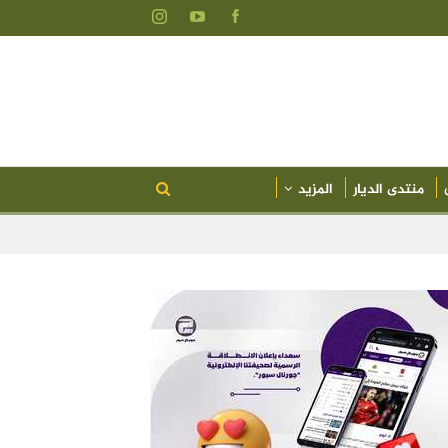
منتدى الديار
المزيد