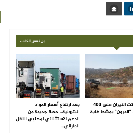
من نفس الكاتب
بعد أن أتت النيران على 400
بعد ارتفاع أسعار المواد
 “الدرون” يمشط غابة
البترولية.. حصة جديدة من
الدعم الاستثنائي لمهنيي النقل
الطرقي…