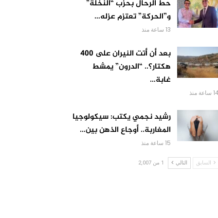
حط الرحال بحزب “النخلة”
و”الحركة” تعتزم عزله…
13 ساعة منذ
بعد أن أتت النيران على 400
هكتار؟.. “الدرون” يمشط
غابة…
 ساعة منذ
رشيد نجمي يكتب: سيكولوجيا
المغاربة.. أوجاع الذهن بين…
15 ساعة منذ
السابق
التالي
1 من 2,007