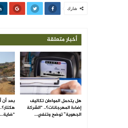
شارك
أخبار متعلقة
هل يتحمل المواطن تكاليف
إضاءة المهرجانات؟.. “الشركة
هكتار؟..
الجهوية” توضح وتنفي…
“ضاية…