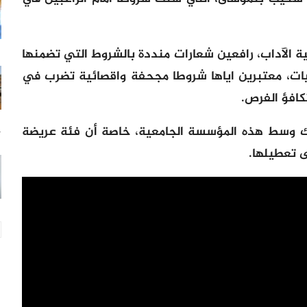
ة الآداب، رافعين شعارات منددة بالشروط التي تضمنها
ميات، معتبرين اياها شروطا مجحفة واقصائية تضرب في
كافؤ الفرص.
باك وسط هذه المؤسسة الجامعية، خاصة أن فئة عريضة
14
ى تعطيلها.