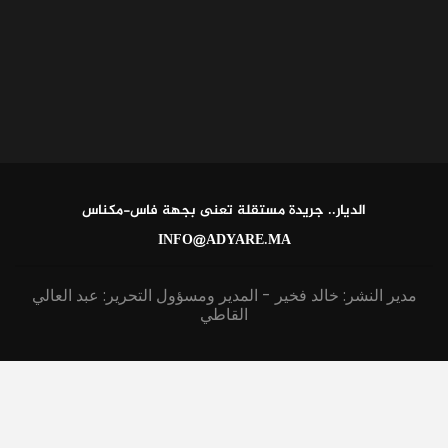
الديار.. جريدة مستقلة تعنى بجهة فاس-مكناس
INFO@ADYARE.MA
مدير النشر: خالد فخير - المدير ومسؤول التحرير: عبد العالي
القاطي