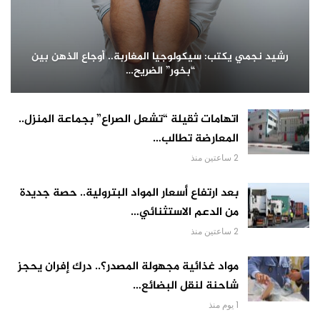
رشيد نجمي يكتب: سيكولوجيا المغاربة.. أوجاع الذهن بين
“بخور” الضريح…
اتهامات ثقيلة “تشعل الصراع” بجماعة المنزل..
المعارضة تطالب…
2 ساعتين منذ
بعد ارتفاع أسعار المواد البترولية.. حصة جديدة
من الدعم الاستثنائي…
2 ساعتين منذ
مواد غذائية مجهولة المصدر؟.. درك إفران يحجز
شاحنة لنقل البضائع…
1 يوم منذ