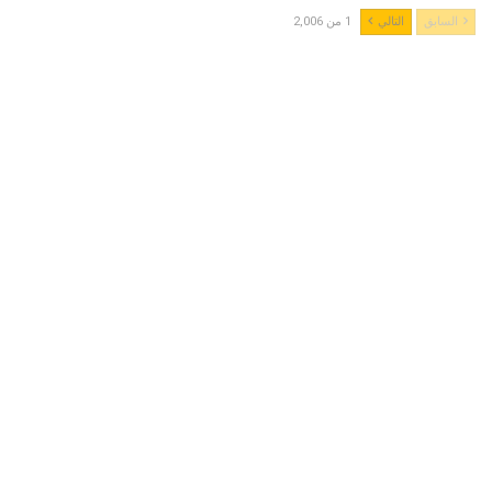
السابق
التالي
1 من 2,006