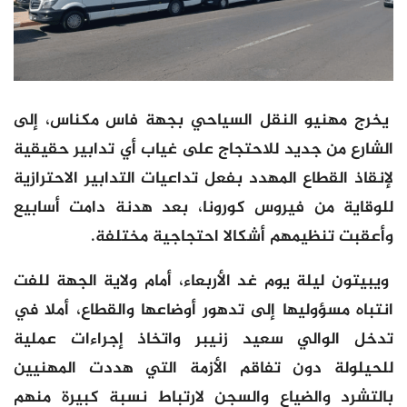
يخرج مهنيو النقل السياحي بجهة فاس مكناس، إلى
الشارع من جديد للاحتجاج على غياب أي تدابير حقيقية
لإنقاذ القطاع المهدد بفعل تداعيات التدابير الاحترازية
للوقاية من فيروس كورونا، بعد هدنة دامت أسابيع
وأعقبت تنظيمهم أشكالا احتجاجية مختلفة.
ويبيتون ليلة يوم غد الأربعاء، أمام ولاية الجهة للفت
انتباه مسؤوليها إلى تدهور أوضاعها والقطاع، أملا في
تدخل الوالي سعيد زنيبر واتخاذ إجراءات عملية
للحيلولة دون تفاقم الأزمة التي هددت المهنيين
بالتشرد والضياع والسجن لارتباط نسبة كبيرة منهم