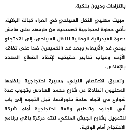
بالتزامات وديون بنكية.
مبيت مهنيي النقل السياحي في العراء قبالة الولاية،
يأتي خطوة احتجاجية تصعيدية من طرفهم على هامش
دعوة الفيدرالية الوطنية للنقل السياحي، إلى الاحتجاج
يومي غد )الأربعاء( وبعد غد )الخميس(، ضدا على تفاقم
الأزمة وغياب تدابير حقيقية لإنقاذ القطاع المهدد
بالإفلاس.
وتسبق الاعتصام الليلي، مسيرة احتجاجية ينظمها
المهنيون انطلاقا من شارع محمد السادس وتجوب عدة
شوارع في اتجاه ساحة فلورانسا، قبل التوجه إلى باب
أبي الجنود وتنظيم وقفة احتجاجية أمام شركة
للتمويل بشارع الجيش الملكي، لتتم مركزة باقي برنامج
الاحتجاج أمام الولاية.