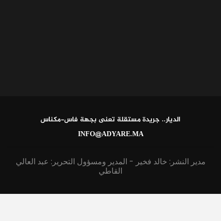
الديار.. جريدة مستقلة تعنى بجهة فاس-مكناس
INFO@ADYARE.MA
مدير النشر: خالد فخير - المدير ومسؤول التحرير: عبد العالي
القاطي