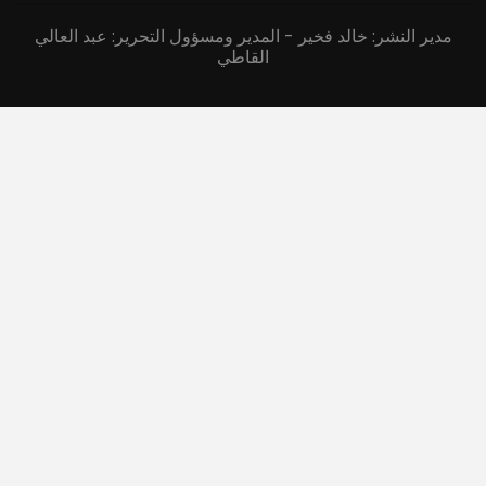
مدير النشر: خالد فخير - المدير ومسؤول التحرير: عبد العالي
القاطي