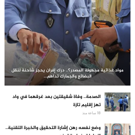
مواد غذائية مجهولة المصدر؟.. درك إفران يحجز شاحنة لنقل
البضائع والجمارك تداهم…
الصدمة.. وفاة شقيقتين بعد غرقهما في واد
تهز إقليم تازة
18 ساعة منذ
وضع نفسه رهن إشارة التحقيق والخبرة التقنية..