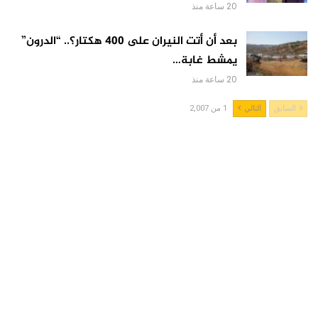
20 ساعة منذ
بعد أن أتت النيران على 400 هكتار؟.. “الدرون”
يمشط غابة…
20 ساعة منذ
السابق
التالي
1 من 2,007