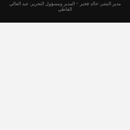
مدير النشر: خالد فخير - المدير ومسؤول التحرير: عبد العالي
القاطي