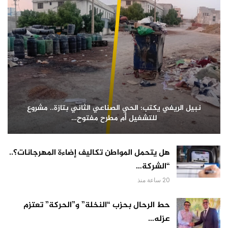
نبيل الريفي يكتب: الحي الصناعي الثاني بتازة.. مشروع
للتشغيل أم مطرح مفتوح…
هل يتحمل المواطن تكاليف إضاءة المهرجانات؟..
“الشركة…
20 ساعة منذ
حط الرحال بحزب “النخلة” و”الحركة” تعتزم
عزله…