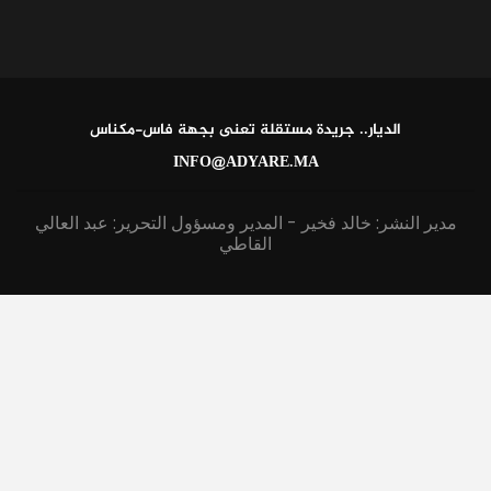
الديار.. جريدة مستقلة تعنى بجهة فاس-مكناس
INFO@ADYARE.MA
مدير النشر: خالد فخير - المدير ومسؤول التحرير: عبد العالي
القاطي