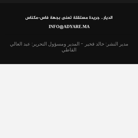
الديار.. جريدة مستقلة تعنى بجهة فاس-مكناس
INFO@ADYARE.MA
مدير النشر: خالد فخير - المدير ومسؤول التحرير: عبد العالي
القاطي