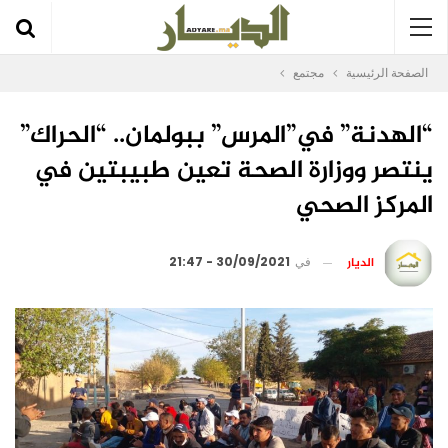
الصفحة الرئيسية
مجتمع
“الهدنة” في”المرس” ببولمان.. “الحراك”
ينتصر ووزارة الصحة تعين طبيبتين في
المركز الصحي
الديار
في
30/09/2021 - 21:47