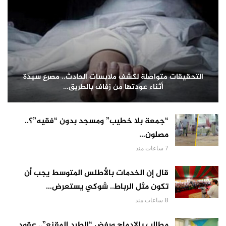
التحقيقات متواصلة لكشف ملابسات الحادث.. مصرع سيدة
أثناء عودتها من زفاف بالطريق…
“جمعة بلا خطيب” ومسجد بدون “فقيه”؟..
مصلون…
7 ساعات منذ
قال إن الخدمات بالأطلس المتوسط يجب أن
تكون مثل الرباط.. شوكي يستعرض…
8 ساعات منذ
مطالب بالإدماج ورفض “الطرد المقنع”.. عقود