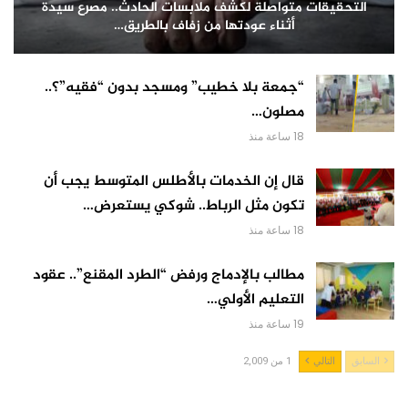
التحقيقات متواصلة لكشف ملابسات الحادث.. مصرع سيدة
أثناء عودتها من زفاف بالطريق…
“جمعة بلا خطيب” ومسجد بدون “فقيه”؟..
مصلون…
18 ساعة منذ
قال إن الخدمات بالأطلس المتوسط يجب أن
تكون مثل الرباط.. شوكي يستعرض…
18 ساعة منذ
مطالب بالإدماج ورفض “الطرد المقنع”.. عقود
التعليم الأولي…
19 ساعة منذ
السابق
التالي
1 من 2,009