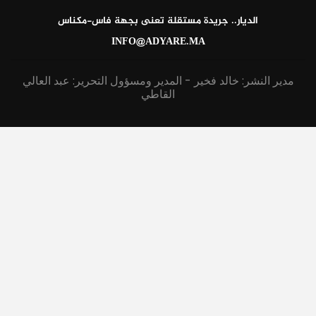
الديار.. جريدة مستقلة تعنى بجهة فاس-مكناس
INFO@ADYARE.MA
مدير النشر: خالد فخير - المدير ومسؤول التحرير: عبد العالي
القاطي