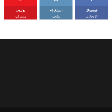
فيسبوك
انستغرام
يوتيوب
الإعجابات
متابعين
مشتركين