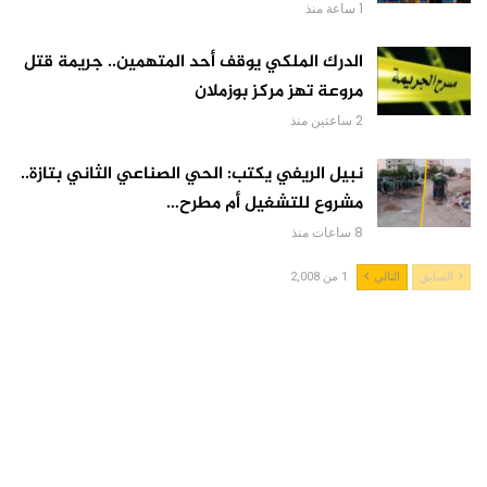
1 ساعة منذ
الدرك الملكي يوقف أحد المتهمين.. جريمة قتل
مروعة تهز مركز بوزملان
2 ساعتين منذ
نبيل الريفي يكتب: الحي الصناعي الثاني بتازة..
مشروع للتشغيل أم مطرح…
8 ساعات منذ
السابق
التالي
1 من 2,008