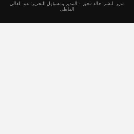
مدير النشر: خالد فخير - المدير ومسؤول التحرير: عبد العالي
القاطي