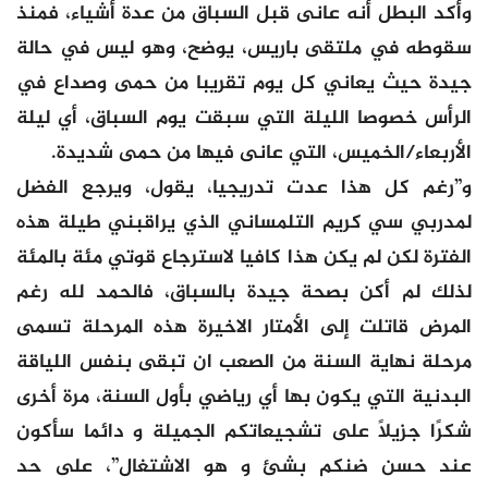
وأكد البطل أنه عانى قبل السباق من عدة أشياء، فمنذ
سقوطه في ملتقى باريس، يوضح، وهو ليس في حالة
جيدة حيث يعاني كل يوم تقريبا من حمى وصداع في
الرأس خصوصا الليلة التي سبقت يوم السباق، أي ليلة
الأربعاء/الخميس، التي عانى فيها من حمى شديدة.
و”رغم كل هذا عدت تدريجيا، يقول، ويرجع الفضل
لمدربي سي كريم التلمساني الذي يراقبني طيلة هذه
الفترة لكن لم يكن هذا كافيا لاسترجاع قوتي مئة بالمئة
لذلك لم أكن بصحة جيدة بالسباق، فالحمد لله رغم
المرض قاتلت إلى الأمتار الاخيرة هذه المرحلة تسمى
مرحلة نهاية السنة من الصعب ان تبقى بنفس اللياقة
البدنية التي يكون بها أي رياضي بأول السنة، مرة أخرى
شكرًا جزيلًا على تشجيعاتكم الجميلة و دائما سأكون
عند حسن ضنكم بشئ و هو الاشتغال”، على حد