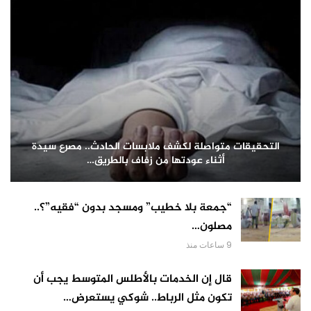
التحقيقات متواصلة لكشف ملابسات الحادث.. مصرع سيدة
أثناء عودتها من زفاف بالطريق…
“جمعة بلا خطيب” ومسجد بدون “فقيه”؟..
مصلون…
9 ساعات منذ
قال إن الخدمات بالأطلس المتوسط يجب أن
تكون مثل الرباط.. شوكي يستعرض…