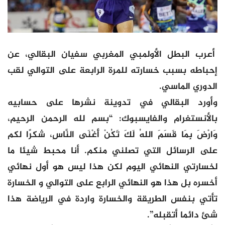
أعرب البطل الأولمبي المغربي سفيان البقالي، عن
إحباطه بسبب خسارته للمرة الرابعة على التوالي لقب
الدوري الماسي.
وأورد البقالي في تدوينة نشرها على حسابيه
بالأنستغرام والفايسبوك: “بسم لله الرحمن الرحيم،
وَارْضَ بِمَا قَسَمَ اللهُ لَكَ تَكُنْ أَغْنَى النَّاسِ، شكرًا لكم
على الرسائل التي تصلني منكم. أنا محبط شيئا ما
لخسارتي النهائي اليوم لكن هذا ليس هو أول نهائي
أخسره بل هذا هو النهائي الرابع على التوالي و الخسارة
تأتي بنفس الطريقة والخسارة واردة في الرياضة هذا
شئ دائما أتقبله”.