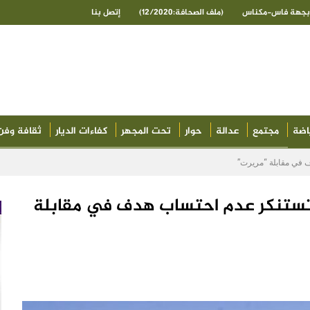
ى بجهة فاس-مكناس
(ملف الصحافة:12/2020)
إتصل بنا
اضة
مجتمع
عدالة
حوار
تحت المجهر
كفاءات الديار
ثقافة وفن
ف في مقابلة “مريرت”
م تستنكر عدم احتساب هدف في مقابلة