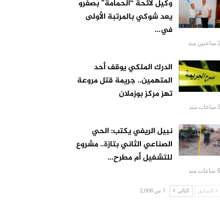
وكيل لائحة “الحمامة” بصفرو
يعد شوكي بالمرتبة الأولى
في…
عتين منذ
الدرك الملكي يوقف أحد
المتهمين.. جريمة قتل مروعة
تهز مركز بوزملان
اعات منذ
نبيل الريفي يكتب: الحي
الصناعي الثاني بتازة.. مشروع
للتشغيل أم مطرح…
اعات منذ
السابق
التالي
1 من 2,008