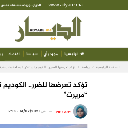
www.adyare.ma
الديار.. جريدة مستقلة تعن
الرئيسية
مجرد رأي
سياسة
اقتصاد
ري
الصفحة الرئيسية
رياضة
تؤكد تعرضها للضرر.. الكوديم تستنكر عدم احتساب هد
تؤكد تعرضها للضرر.. الكودي
“مريرت”
مريم مبرور
في
14/07/2021 - 17:16