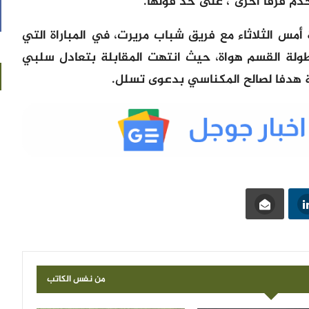
خدم فرقا أخرى”، على حد قولها.
مس الثلاثاء مع فريق شباب مريرت، في المباراة التي
طولة القسم هواة، حيث انتهت المقابلة بتعادل سلبي
ة هدفا لصالح المكناسي بدعوى تسلل.
من نفس الكاتب