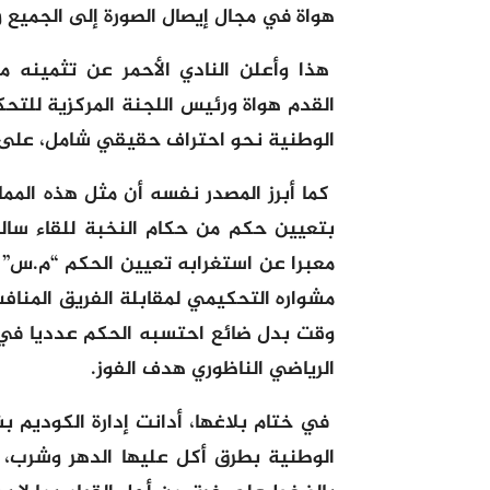
هواة في مجال إيصال الصورة إلى الجميع 
هذا وأعلن النادي الأحمر عن تثمينه 
القدم هواة ورئيس اللجنة المركزية للتحك
الوطنية نحو احتراف حقيقي شامل، على 
كما أبرز المصدر نفسه أن مثل هذه المم
بتعيين حكم من حكام النخبة للقاء سال
معبرا عن استغرابه تعيين الحكم “م.س” ا
مشواره التحكيمي لمقابلة الفريق المناف
وقت بدل ضائع احتسبه الحكم عدديا في 
الرياضي الناظوري هدف الفوز.
في ختام بلاغها، أدانت إدارة الكوديم
الوطنية بطرق أكل عليها الدهر وشرب، 