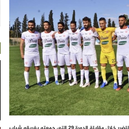
أكد النادي المكناسي لكرة القدم تعرضه للضرر خلال مقابلة الدورة 29 التي جمعته بفريقه شباب