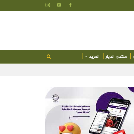
منتدى الديار
المزيد