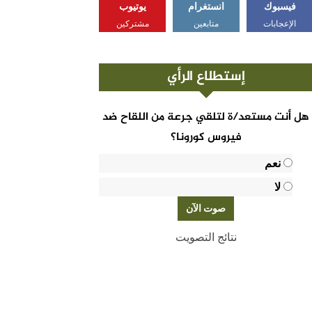
فيسبوك
انستغرام
يوتيوب
الإعجابات
متابعين
مشتركين
إستطلاع الرأي
هل أنت مستعد/ة لتلقي جرعة من اللقاح ضد
فيروس كورونا؟
نعم
لا
نتائج التصويت