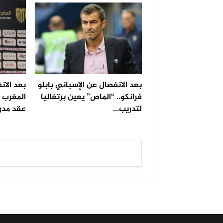
بعد الانفصال عن الإسباني بابلو
بعد الانف
فرانكو.. “الماص” يعين برتغاليا
المغرب ا
لتدريب…
عقد مدرب