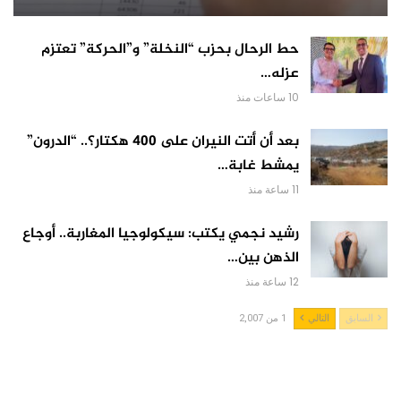
حط الرحال بحزب “النخلة” و”الحركة” تعتزم
عزله…
10 ساعات منذ
بعد أن أتت النيران على 400 هكتار؟.. “الدرون”
يمشط غابة…
11 ساعة منذ
رشيد نجمي يكتب: سيكولوجيا المغاربة.. أوجاع
الذهن بين…
12 ساعة منذ
السابق
التالي
1 من 2,007