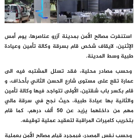
استنفرت مصالح الأمن بمدينة آزرو عناصرها، يوم أمس
الإثنين، لايقاف شخص قام بسرقة وكالة تأمين وعيادة
طبية وسط المدينة.
وحسب مصادر محلية، فقد تسلل المشتبه فيه الى
عمارة تقع على مستوى شارع الحسن الثاني بأحذاف، و
قام بكسر باب شقتين، الأولى تتواجد فيها وكالة تأمين
والثانية بها عيادة طبية، حيث نجح في سرقة مالي
مهم من داخلهما يزيد عن 50 ألف درهم، كما قام
بتخريب كاميرات المراقبة لتعقيد عملية توقيفه.
وحسب نفس المصدر، فبمجرد قيام مصالح الأمن بعملية