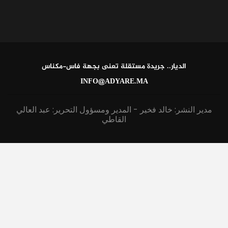
الديار.. جريدة مستقلة تعنى بجهة فاس-مكناس
INFO@ADYARE.MA
مدير النشر: خالد فخير - المدير ومسؤول التحرير: عبد العالي
القاطي