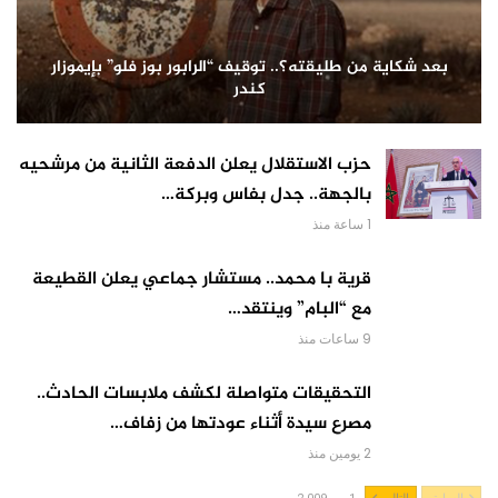
بعد شكاية من طليقته؟.. توقيف “الرابور بوز فلو” بإيموزار
كندر
حزب الاستقلال يعلن الدفعة الثانية من مرشحيه
بالجهة.. جدل بفاس وبركة…
1 ساعة منذ
قرية با محمد.. مستشار جماعي يعلن القطيعة
مع “البام” وينتقد…
9 ساعات منذ
التحقيقات متواصلة لكشف ملابسات الحادث..
مصرع سيدة أثناء عودتها من زفاف…
2 يومين منذ