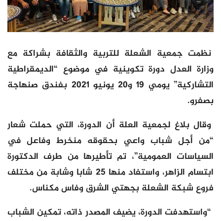
نظمت جمعية الشعلة للتربية والثقافة بشراكة مع
وزارة العدل دورة تكوينية في موضوع “الديمقراطية
التشاركية” يومي 19 و20 يونيو 2021 بفندق صنهاجة
بصفرو.
وقال بلاغ لجمعية العلة أن الدورة، التي حملت شعار
“من أجل شباب واعي بحقوقه منخرط وفاعل في
السياسات العمومية”، تم تأطيرها من طرف الدكتورة
ابتسام الزاهر، واستفاد منها 25 شابا وشابة من مختلف
فروع شبكة الشعلة بجهتي الشرق وفاس مكناس.
“واستهدفت الدورة، يضيف المصدر ذاته، تمكين الشباب