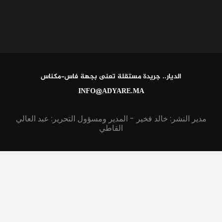
الديار.. جريدة مستقلة تعنى بجهة فاس-مكناس
INFO@ADYARE.MA
مدير النشر: خالد فخير - المدير ومسؤول التحرير: عبد العالي
القاطي