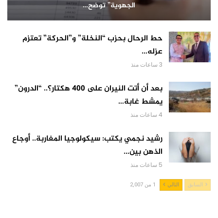
الجهوية” توضح…
حط الرحال بحزب “النخلة” و”الحركة” تعتزم
عزله…
3 ساعات منذ
بعد أن أتت النيران على 400 هكتار؟.. “الدرون”
يمشط غابة…
4 ساعات منذ
رشيد نجمي يكتب: سيكولوجيا المغاربة.. أوجاع
الذهن بين…
5 ساعات منذ
السابق
التالي
1 من 2,007