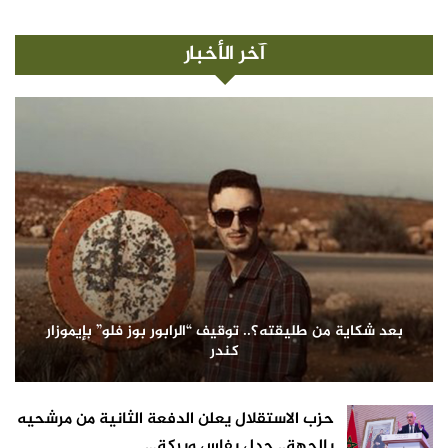
آخر الأخبار
بعد شكاية من طليقته؟.. توقيف “الرابور بوز فلو” بإيموزار
كندر
حزب الاستقلال يعلن الدفعة الثانية من مرشحيه
بالجهة.. جدل بفاس وبركة…