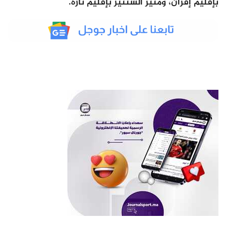
بإقليم إفران، ومنير الشنتير بإقليم تازة.