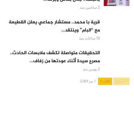
2 ساعتين منذ
قرية با محمد.. مستشار جماعي يعلن القطيعة
مع “البام” وينتقد…
10 ساعات منذ
التحقيقات متواصلة لكشف ملابسات الحادث..
مصرع سيدة أثناء عودتها من زفاف…
2 يومين منذ
السابق
التالي
1 من 2,009