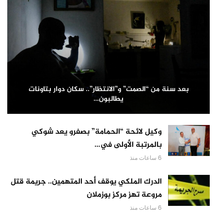
بعد سنة من “الصمت” و”الانتظار”.. سكان دوار بتاونات
يطالبون…
وكيل لائحة “الحمامة” بصفرو يعد شوكي
بالمرتبة الأولى في…
6 ساعات منذ
الدرك الملكي يوقف أحد المتهمين.. جريمة قتل
مروعة تهز مركز بوزملان
6 ساعات منذ