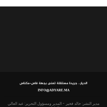
الديار.. جريدة مستقلة تعنى بجهة فاس-مكناس
INFO@ADYARE.MA
مدير النشر: خالد فخير - المدير ومسؤول التحرير: عبد العالي