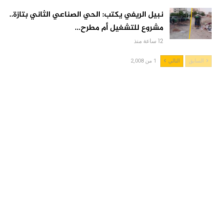
نبيل الريفي يكتب: الحي الصناعي الثاني بتازة..
مشروع للتشغيل أم مطرح…
12 ساعة منذ
السابق
التالي
1 من 2,008