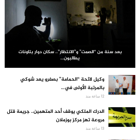
بعد سنة من “الصمت” و”الانتظار”.. سكان دوار بتاونات
يطالبون…
وكيل لائحة “الحمامة” بصفرو يعد شوكي
بالمرتبة الأولى في…
12 ساعة منذ
الدرك الملكي يوقف أحد المتهمين.. جريمة قتل
مروعة تهز مركز بوزملان
13 ساعة منذ