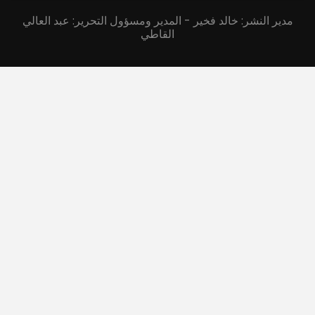
مدير النشر: خالد فخير - المدير ومسؤول التحرير: عبد العالي
القاطي