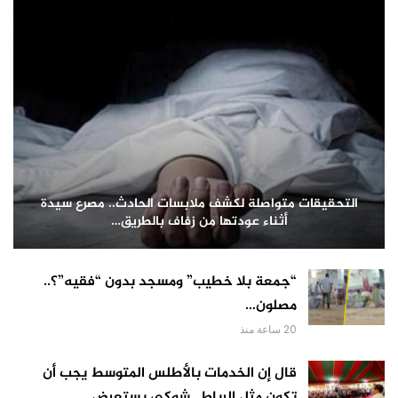
التحقيقات متواصلة لكشف ملابسات الحادث.. مصرع سيدة
أثناء عودتها من زفاف بالطريق…
“جمعة بلا خطيب” ومسجد بدون “فقيه”؟..
مصلون…
20 ساعة منذ
قال إن الخدمات بالأطلس المتوسط يجب أن
تكون مثل الرباط.. شوكي يستعرض…