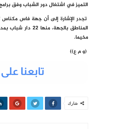
التميز في اشتغال دور الشباب وفق برامج
مخيما.
(و م ع))
شارك