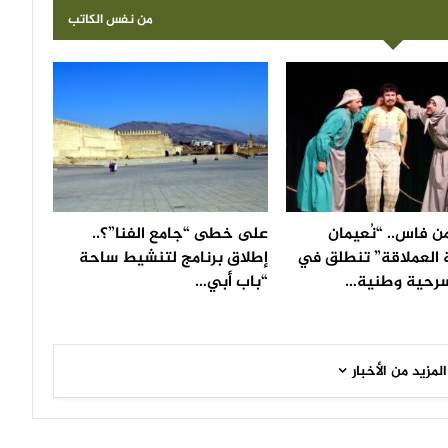
من نفس الكاتب
ن فاس.. “نُعيمان
على خطى “جامع الفنا”؟..
 العملاقة” تنطلق في
إطلاق برنامج لتنشيط ساحة
رحية وطنية…
“باب أبي…
المزيد من الأخبار