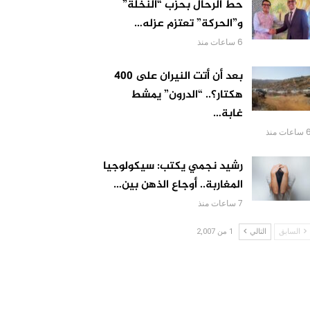
حط الرحال بحزب “النخلة”
و”الحركة” تعتزم عزله…
6 ساعات منذ
بعد أن أتت النيران على 400
هكتار؟.. “الدرون” يمشط
غابة…
اعات منذ
رشيد نجمي يكتب: سيكولوجيا
المغاربة.. أوجاع الذهن بين…
7 ساعات منذ
السابق
التالي
1 من 2,007