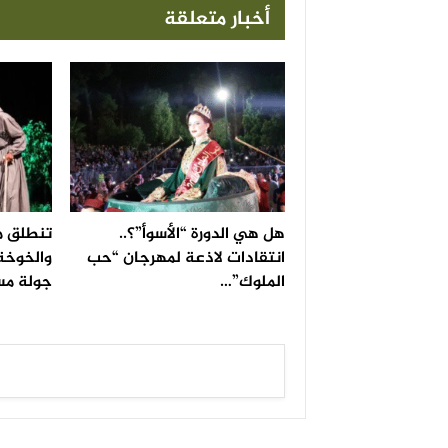
أخبار متعلقة
هل هي الدورة “الأسوأ”؟..
تنطلق م
انتقادات لاذعة لمهرجان “حب
والخوخة
الملوك”…
جولة مس