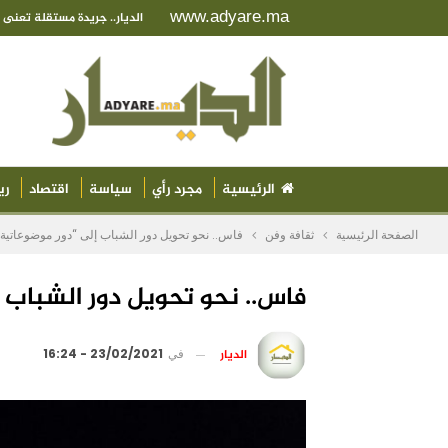
www.adyare.ma
الديار.. جريدة مستقلة تعن
الرئيسية
مجرد رأي
سياسة
اقتصاد
ري
الصفحة الرئيسية
ثقافة وفن
فاس.. نحو تحويل دور الشباب إلى “دور موضوعاتية”
فاس.. نحو تحويل دور الشباب 
الديار
في
23/02/2021 - 16:24