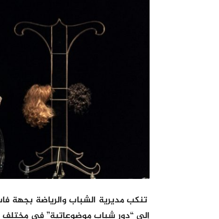
تنكب مديرية الشباب والرياضة بجهة ف
إلى “دور شباب موضوعاتية” في مختلف الم