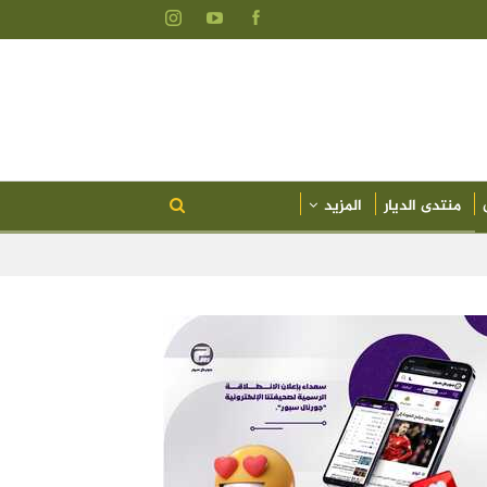
منتدى الديار
المزيد