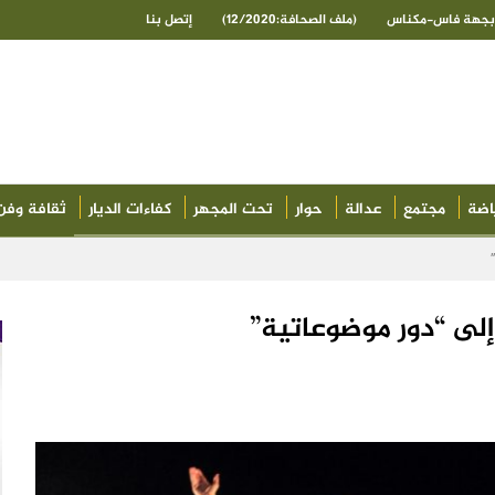
ى بجهة فاس-مكناس
(ملف الصحافة:12/2020)
إتصل بنا
اضة
مجتمع
عدالة
حوار
تحت المجهر
كفاءات الديار
ثقافة وفن
إلى “دور موضوعاتية”