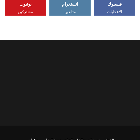
فيسبوك
انستغرام
يوتيوب
الإعجابات
متابعين
مشتركين