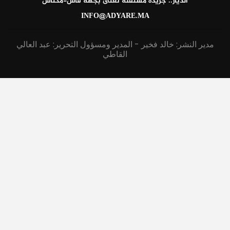
الديار.. جريدة مستقلة تعنى بجهة فاس-مكناس
INFO@ADYARE.MA
مدير النشر: خالد فخير - المدير ومسؤول التحرير: عبد العالي
القاطي