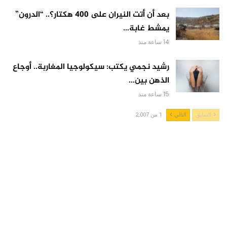
بعد أن أتت النيران على 400 هكتار؟.. “الدرون”
يمشط غابة…
14 ساعة منذ
رشيد نجمي يكتب: سيكولوجيا المغاربة.. أوجاع
الذهن بين…
15 ساعة منذ
السابق
التالي
1 من 2,007