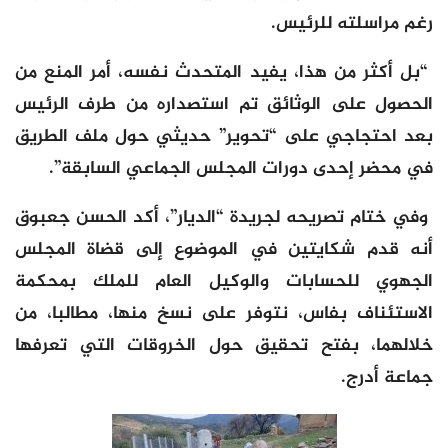
رغم مراسلته للرئيس.
“بل أكثر من هذا، يفيد المتحدث نفسه، أمر المنع من
الحصول على الوثائق تم استصداره من طرف الرئيس
بعد احتجاجي على “تحوير” حديثي حول ملف الطريق
في محضر إحدى دورات المجلس الجماعي السابقة”.
وفي ختام تصريحه لجريدة “الديار”، أكد الحسن جعبوق
أنه قدم شكايتين في الموضوع إلى قضاة المجلس
الجهوي للحسابات والوكيل العام للملك بمحكمة
الاستئناف بفاس، نتوفر على نسخ منها، مطالبا، من
خلالهما، بفتح تحقيق حول الخروقات التي تعرفها
جماعة أدرج.