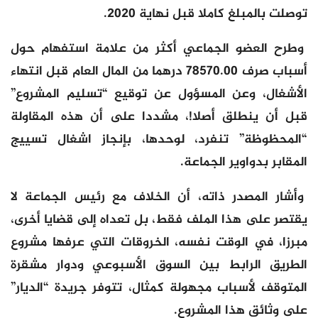
توصلت بالمبلغ كاملا قبل نهاية 2020.
وطرح العضو الجماعي أكثر من علامة استفهام حول
أسباب صرف 78570.00 درهما من المال العام قبل انتهاء
الأشغال، وعن المسؤول عن توقيع “تسليم المشروع”
قبل أن ينطلق أصلا!، مشددا على أن هذه المقاولة
“المحظوظة” تنفرد، لوحدها، بإنجاز اشغال تسييج
المقابر بدواوير الجماعة.
وأشار المصدر ذاته، أن الخلاف مع رئيس الجماعة لا
يقتصر على هذا الملف فقط، بل تعداه إلى قضايا أخرى،
مبرزا، في الوقت نفسه، الخروقات التي عرفها مشروع
الطريق الرابط بين السوق الأسبوعي ودوار مشقرة
المتوقف لأسباب مجهولة كمثال، تتوفر جريدة “الديار”
على وثائق هذا المشروع.