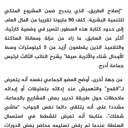
“إصلاح الطريق، الذي يندرج ضمن المشروع الملكي
للتنمية البشرية، كلف 90 مليونا تقريبا من المال العام،
إلى حدود كتابة هذه السطور، لتصير في وضعية كارثية،
أكثر من السابق، ما زاد من عزلة ومعاناة الساكنة
والتلاميذ الذين يقطعون أزيد من 5 كيلومترات وسط
الأوحال شتاء والأتربة صيفا” يشرح النائب الثالث لرئيس
جماعة أدرج.
من جهة أخرى، أوضح العضو الجماعي نفسه أنه يتعرض
لـ”القمع” والتهميش عند إدلائه بتعليقات أو إبدائه
ملاحظات حول طريقة تدبير بعض المشاريع بالجماعة،
مشددا على أنه يتلقى دائما نفس الجواب: “ماشي
شغلك”، متابعا أنه تعرض للشطط في استعمال
السلطة عندما تم رفض تسليمه محاضر بعض الدورات