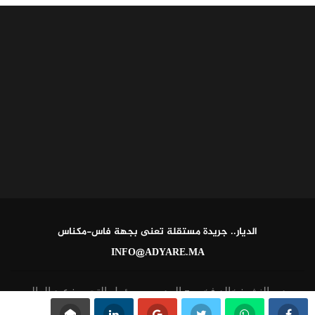
الديار.. جريدة مستقلة تعنى بجهة فاس-مكناس
INFO@ADYARE.MA
مدير النشر: خالد فخير - المدير ومسؤول التحرير: عبد العالي
القاطي