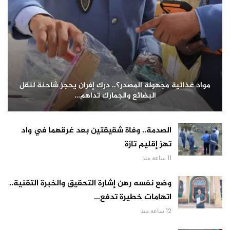
مواد غذائية مجهولة المصدر؟.. درك إفران يحجز شاحنة لنقل
البضائع والجمارك تداهم…
الصدمة.. وفاة شقيقتين بعد غرقهما في واد
تهز إقليم تازة
11 ساعة منذ
وضع نفسه رهن إشارة التحقيق والخبرة التقنية..
اتهامات خطيرة تدفع…
12 ساعة منذ