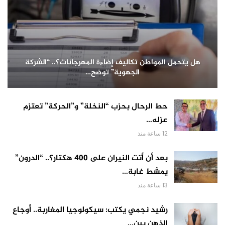
هل يتحمل المواطن تكاليف إضاءة المهرجانات؟.. “الشركة
الجهوية” توضح…
حط الرحال بحزب “النخلة” و”الحركة” تعتزم
عزله…
12 ساعة منذ
بعد أن أتت النيران على 400 هكتار؟.. “الدرون”
يمشط غابة…
13 ساعة منذ
رشيد نجمي يكتب: سيكولوجيا المغاربة.. أوجاع
الذهن بين…