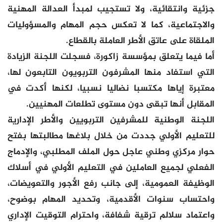
جزئية وانتقائية، ولا تستجيب لمبدأ العدالة المهنية
والاجتماعية، كما لا تعكس حجم المهام والمسؤوليات
الملقاة على عاتق الأطر العاملة بالقطاع.
أما فيما يتعلق بمؤسسة زاكورة، فسجلت اللجنة الزيادة
التي استفاد منها المشرفون التربويون التابعون لها،
معتبرة إياها مكتسبا نضاليا نسبيا، لكنها أكدت في
المقابل أنها تبقى دون مستوى تطلعات المهنيين.
اللجنة الوطنية للمشرفين التربويين والأطر الإدارية
للتعليم الأولي جددت من خلال بلاغها مطالبتها بفتح
حوار مركزي وطني عاجل حول الملف المطلبي، والإدماج
الفعلي لجميع العاملين في التعليم الأولي في أسلاك
الوظيفة العمومية، إلى جانب رفع الأجور والتعويضات،
واحتساب سنوات الأقدمية، وتحديد المهام بوضوح،
واعتماد سلالم ترقية شفافة، واحترام التوقيت الإداري