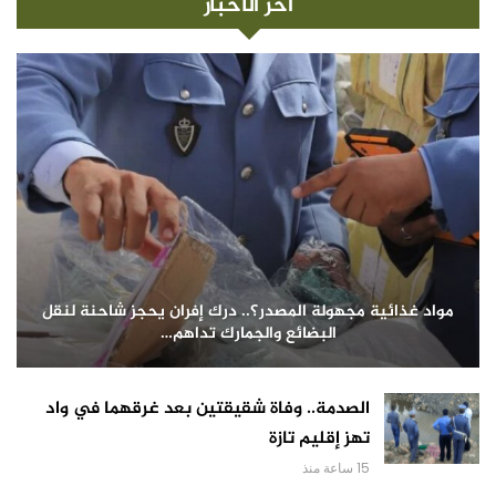
آخر الأخبار
مواد غذائية مجهولة المصدر؟.. درك إفران يحجز شاحنة لنقل
البضائع والجمارك تداهم…
الصدمة.. وفاة شقيقتين بعد غرقهما في واد
تهز إقليم تازة
15 ساعة منذ