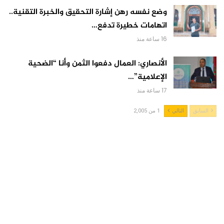
وضع نفسه رهن إشارة التحقيق والخبرة التقنية..
اتهامات خطيرة تدفع…
16 ساعة منذ
الأنصاري: العمال دفعوا الثمن وأنا “الضحية
الإعلامية”…
17 ساعة منذ
السابق
التالي
1 من 2,005