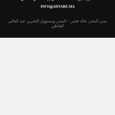
INFO@ADYARE.MA
مدير النشر: خالد فخير - المدير ومسؤول التحرير: عبد العالي
القاطي