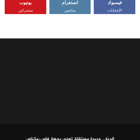
فيسبوك
انستغرام
يوتيوب
الإعجابات
متابعين
مشتركين
الديار.. جريدة مستقلة تعنى بجهة فاس-مكناس