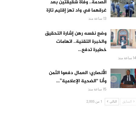
الصدمة.. وفاة شقيقتين بعد
غرقهما في واد تهز إقليم تازة
13 ساعة منذ
وضع نفسه رهن إشارة التحقيق
والخبرة التقنية.. اتهامات
خطيرة تدفع…
 ساعة منذ
الأنصاري: العمال دفعوا الثمن
وأنا “الضحية الإعلامية”…
15 ساعة منذ
السابق
التالي
1 من 2,005