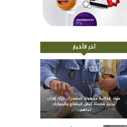
آخر الأخبار
مواد غذائية مجهولة المصدر؟.. درك إفران
يحجز شاحنة لنقل البضائع والجمارك
تداهم…