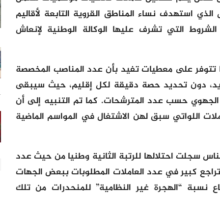
 الذي استهدف نساء المناطق القروية التابعة لأقاليم
روط التي تشرف عليها الوكالة الوطنية لإنعاش
ها تتوفر على معطيات تفيد بأن عدد المناصب المخصصة
س بلغ 1500 منصب جديد، دون تحديد حصة دقيقة لكل إقليم، حيث سيبقى
14
الجهوي حسب عدد المترشحات. كما تم التنبيه إلى أن
املات اللواتي سبق لهن الاشتغال في المواسم الماضية
اس سجلت احتلالها للرتبة الثانية وطنيا من حيث عدد
اجع كبير في عدد العاملات المطلوبات ببعض الجهات
اع نسبة “الهجرة غير النظامية” للمنحدرات من تلك