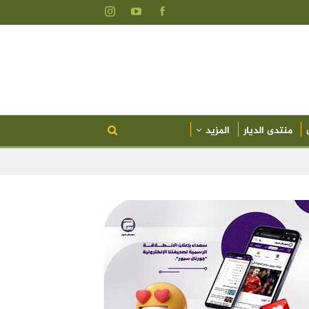
منتدى الديار
المزيد