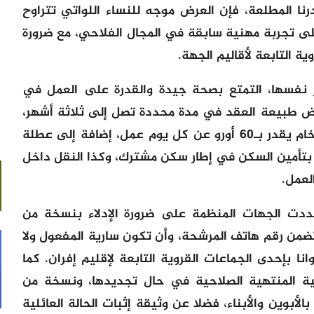
نا المطلعة، فإن العرض موجه للنساء اللواتي تتراوح
 سنة، ويتوفرن على تجربة مهنية سابقة في المجال الفلاحي، مع ضرورة
ة التابعة لأقاليم الجهة.
نفسها، التمتع بصحة جيدة والقدرة على العمل في
رض طبيعة العقد في مدة محددة تصل إلى ثلاثة أشهر،
مع فترة تجربة لمدة 15 يوما، مقابل أجر خام يقدر بـ60 أورو عن كل يوم عمل، إضافة إلى عطلة
بتأمين السكن في إطار سكن مشترك، وكذا النقل داخل
لعمل.
ددت الجهات المنظمة على ضرورة الإدلاء بنسخة من
ضمن رقم هاتف المرشحة، وأن تكون سارية المفعول ولا
ا بإحدى الجماعات القروية التابعة لإقليم إفران. كما
ة المنتهية الصلاحية في حال تجديدها، ونسخة من
لأبوين والأبناء، فضلا عن وثيقة إثبات الحالة العائلية