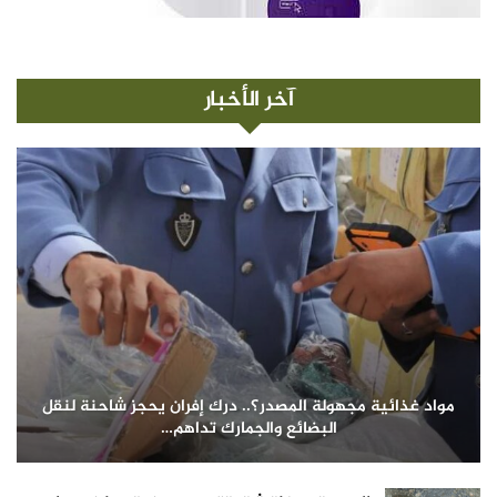
آخر الأخبار
مواد غذائية مجهولة المصدر؟.. درك إفران يحجز شاحنة لنقل
البضائع والجمارك تداهم…