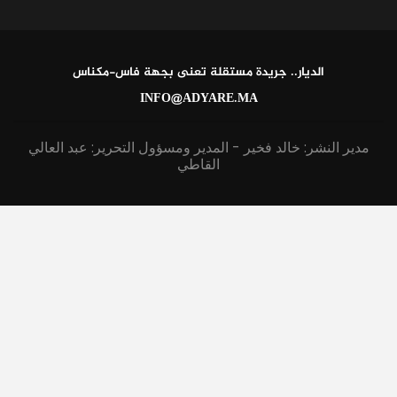
الديار.. جريدة مستقلة تعنى بجهة فاس-مكناس
INFO@ADYARE.MA
مدير النشر: خالد فخير - المدير ومسؤول التحرير: عبد العالي
القاطي