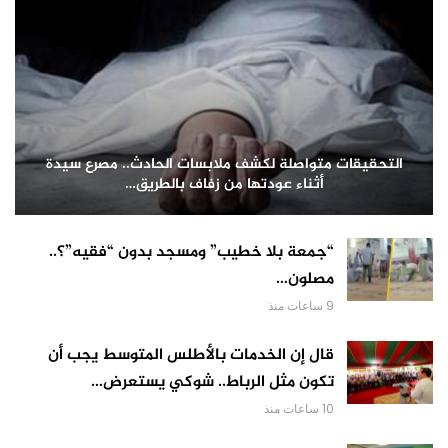
التحقيقات متواصلة لكشف ملابسات الحادث.. مصرع سيدة
أثناء عودتها من زفاف بالطريق…
“جمعة بلا خطيب” ومسجد بدون “فقيه”؟..
مصلون…
9 ساعات منذ
قال إن الخدمات بالأطلس المتوسط يجب أن
تكون مثل الرباط.. شوكي يستعرض…
10 ساعات منذ