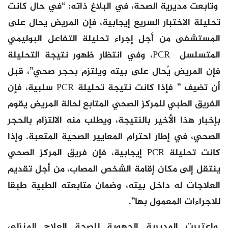
وتابعت مديرية الصحة، في البلاغ ذاته: “في حال كانت
تحليلة الاختبار السريع إيجابية، فإن المريض يحال على
المستشفى من أجل إجراء تحليلة التفاعل البوليمي
المتسلسل PCR، وفي انتظار ظهور نتيجة التحليلة
فإن المريض يُحال على بيته ويلتزم بحجر صحي”، قبل
أن تضيف ” فإذا كانت نتيجة تحليلة PCR سلبية، فإن
الفريق الطبي للمركز الصحي المتابع لحالة المريض يقوم
بإخبار هذا الأخير بالنتيجة، ويطلب منه الالتزام بالحجر
الصحي، في إطار احترام المعايير الصحية المتعبة. وإذا
كانت تحليلة PCR إيجابية، فإن فريق المركز الصحي
ينتقل إلى مكان إقامة الشخص المصاب، من أجل تقديم
العلاجات له داخل بيته، وضمان متابعته الطبية طبقا
للاجراءات المعمول بها”.
واعتبرت المديرية الجهوية للصحة العلاج المنزلي