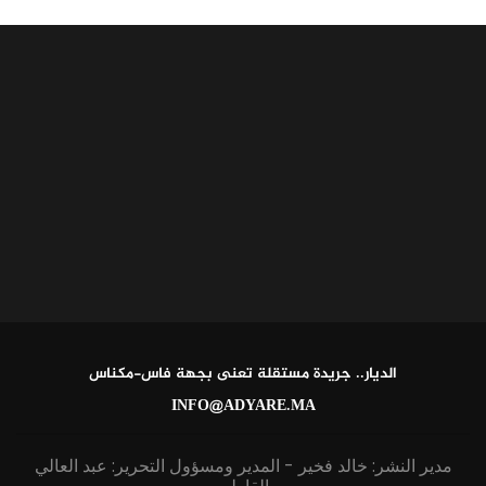
الديار.. جريدة مستقلة تعنى بجهة فاس-مكناس
INFO@ADYARE.MA
مدير النشر: خالد فخير - المدير ومسؤول التحرير: عبد العالي